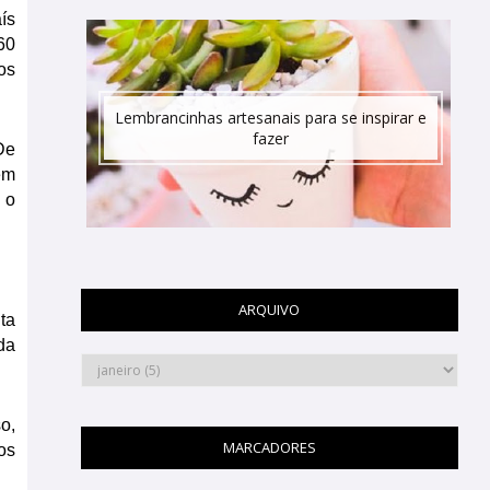
s 
0 
s 
Lembrancinhas artesanais para se inspirar e
fazer
e 
m 
o 
ARQUIVO
a 
a 
, 
MARCADORES
s 