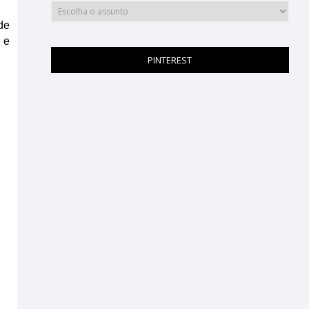
e 
e 
PINTEREST