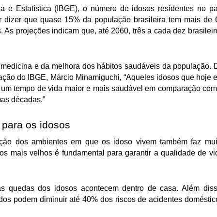
a e Estatística (IBGE), o número de idosos residentes no paí
 dizer que quase 15% da população brasileira tem mais de 6
 As projeções indicam que, até 2060, três a cada dez brasileiro
edicina e da melhora dos hábitos saudáveis da população. D
lação do IBGE, Márcio Minamiguchi
, 
“Aqueles idosos que hoje e
r um tempo de vida maior e mais saudável em comparação com 
mas décadas.”
 para os idosos
ação dos ambientes em que os idoso vivem também faz muit
s mais velhos é fundamental para garantir a qualidade de vid
 quedas dos idosos acontecem dentro de casa. Além disso
os podem diminuir até 40% dos riscos de acidentes doméstico