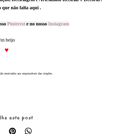
 que não falta aqui .
osso
Pinterest
e no nosso
Instagram
m beijo
♥️
ão reservados aos responsáveis das criações.
lhe este post