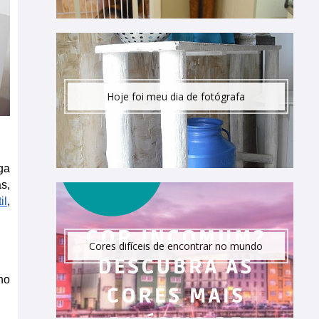
Hoje foi meu dia de fotógrafa
a 
, 
il
, 
Cores difíceis de encontrar no mundo
o 