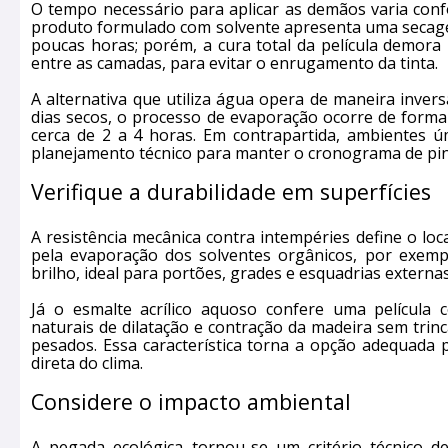
O tempo necessário para aplicar as demãos varia confor
produto formulado com solvente apresenta uma secagem
poucas horas; porém, a cura total da película demora 
entre as camadas, para evitar o enrugamento da tinta.
A alternativa que utiliza água opera de maneira inversa
dias secos, o processo de evaporação ocorre de form
cerca de 2 a 4 horas. Em contrapartida, ambientes 
planejamento técnico para manter o cronograma de pin
Verifique a durabilidade em superfícies
A resistência mecânica contra intempéries define o loca
pela evaporação dos solventes orgânicos, por exemp
brilho, ideal para portões, grades e esquadrias externas
Já o esmalte acrílico aquoso confere uma película
naturais de dilatação e contração da madeira sem trin
pesados. Essa característica torna a opção adequada p
direta do clima.
Considere o impacto ambiental
A pegada ecológica tornou-se um critério técnico de