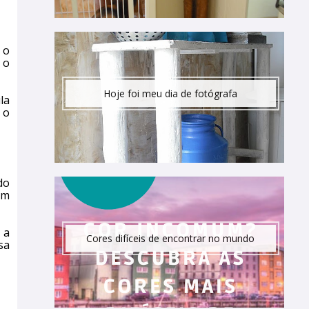
 o
 o
Hoje foi meu dia de fotógrafa
la
 o
do
em
 a
Cores difíceis de encontrar no mundo
sa