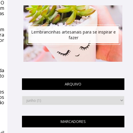
 O
em
as
em
Lembrancinhas artesanais para se inspirar e
ra
fazer
or
da
to
ARQUIVO
es
os
ão
MARCADORES
il