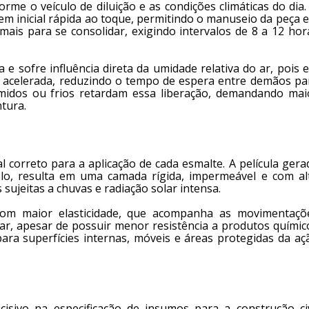
me o veículo de diluição e as condições climáticas do dia.
 inicial rápida ao toque, permitindo o manuseio da peça 
mais para se consolidar, exigindo intervalos de 8 a 12 hor
 e sofre influência direta da umidade relativa do ar, pois 
a acelerada, reduzindo o tempo de espera entre demãos pa
úmidos ou frios retardam essa liberação, demandando mai
tura.
l correto para a aplicação de cada esmalte. A película gera
lo, resulta em uma camada rígida, impermeável e com al
 sujeitas a chuvas e radiação solar intensa.
 com maior elasticidade, que acompanha as movimentaçõ
car, apesar de possuir menor resistência a produtos químic
ara superfícies internas, móveis e áreas protegidas da aç
cisivo na especificação de insumos para a construção civ