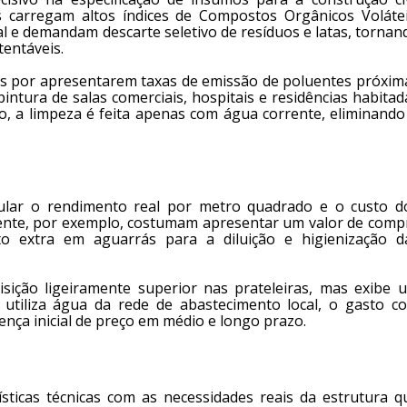
s carregam altos índices de Compostos Orgânicos Volátei
l e demandam descarte seletivo de resíduos e latas, tornan
tentáveis.
s por apresentarem taxas de emissão de poluentes próxim
pintura de salas comerciais, hospitais e residências habitad
so, a limpeza é feita apenas com água corrente, eliminando
cular o rendimento real por metro quadrado e o custo d
vente, por exemplo, costumam apresentar um valor de comp
to extra em aguarrás para a diluição e higienização d
ição ligeiramente superior nas prateleiras, mas exibe 
 utiliza água da rede de abastecimento local, o gasto c
ça inicial de preço em médio e longo prazo.
ísticas técnicas com as necessidades reais da estrutura q