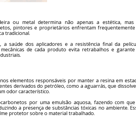
deira ou metal determina não apenas a estética, mas
etos, pintores e proprietários enfrentam frequentemente
ca tradicional.
a saúde dos aplicadores e a resistência final da pelícu
 mecânicas de cada produto evita retrabalhos e garante
ustriais.
 nos elementos responsáveis por manter a resina em esta
solventes derivados do petróleo, como a aguarrás, que dissolv
m odor característico.
drocarbonetos por uma emulsão aquosa, fazendo com que
duzindo a presença de substâncias tóxicas no ambiente. Es
ilme protetor sobre o material trabalhado.