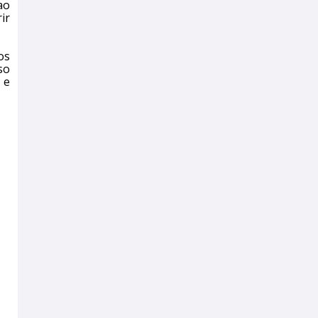
ao
ir
os
so
 e