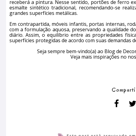
receberá a pintura. Nesse sentido, portões de ferro
esmalte sintético tradicional, recomendando-se real
grandes superfícies metálicas.
Em contrapartida, móveis infantis, portas internas, ro
com a formulação aquosa, preservando a qualidade do 
diário. Assim, o equilíbrio entre as propriedades fís
superfícies protegidas de acordo com suas demandas d
Seja sempre bem-vindo(a) ao Blog de Decora
Veja mais inspirações no no
Comparti
Este post está arquivado e