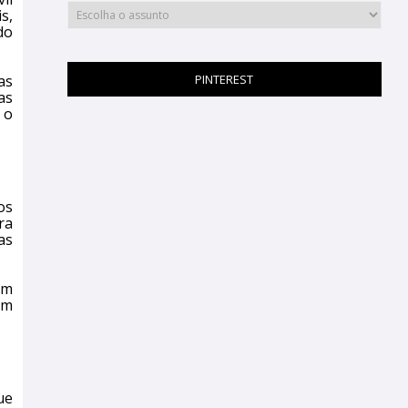
s,
do
PINTEREST
as
as
 o
os
ra
as
um
om
ue