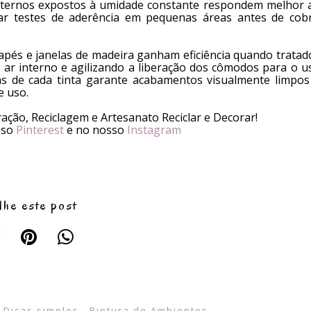
 externos expostos à umidade constante respondem melhor 
izar testes de aderência em pequenas áreas antes de cobr
dapés e janelas de madeira ganham eficiência quando tratad
ar interno e agilizando a liberação dos cômodos para o u
icas de cada tinta garante acabamentos visualmente limpos
e uso.
ção, Reciclagem e Artesanato Reciclar e Decorar!
sso
Pinterest
e no nosso
Instagram
lhe este post
m
Dicas simples
,
Pintura de Ambientes