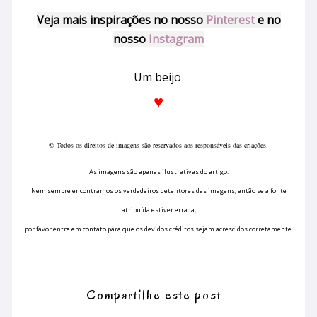
Veja mais inspirações no nosso
Pinterest
e no
nosso
Instagram
Um beijo
♥️
© 
Todos os direitos de imagens são reservados aos responsáveis das criações.
As imagens são apenas ilustrativas do artigo.
Nem sempre encontramos os verdadeiros detentores das imagens,
então se a fonte
atribuída estiver errada,
por favor entre em contato para que os devidos créditos sejam acrescidos corretamente.
Compartilhe este post