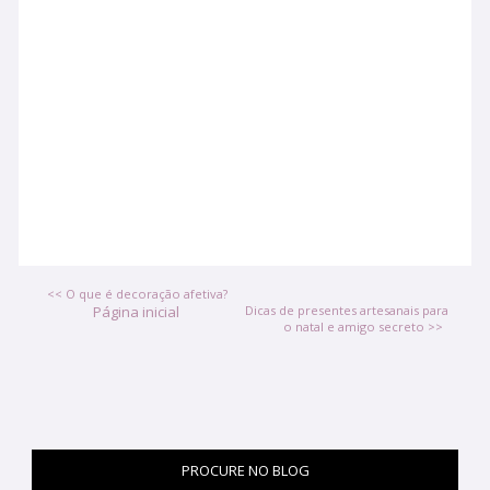
<< O que é decoração afetiva?
Página inicial
Dicas de presentes artesanais para
o natal e amigo secreto >>
PROCURE NO BLOG