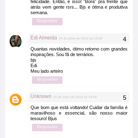
felicidade. Então, é isso! "Bora" pra frente que
atrás vem gente rsrs... Bjs e ótima e produtiva
semana.
Responder
Edi Almeida
15 de julho de 2014 às 13:28
Quantas novidades, ótimo retorno com grandes
inspirações. Sou fã de terrários.
bjs
Edi
Meu lado arteiro
Responder
Unknown
15 de julho de 2014 às 14:04
Que bom que está voltando! Cuidar da família é
maravilhoso e essencial, são nosso maior
tesouro! Bjus
Responder