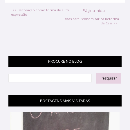
<< Decoração como forma de auto
Página inicial
expressão
Dicas para Economizar na Reforma
de Casa >>
PROCURE NO BLOG
POSTAGENS MAIS VISITADAS