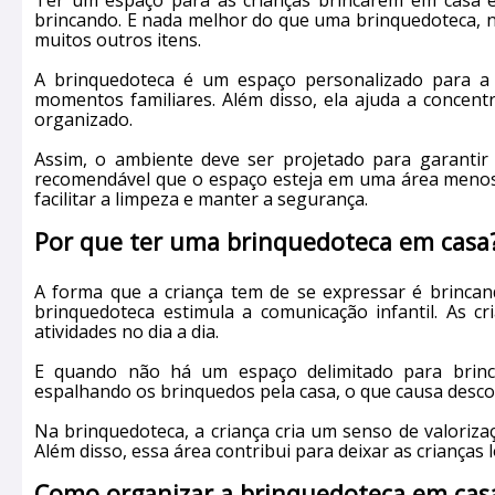
Ter um espaço para as crianças brincarem em casa é
brincando. E nada melhor do que uma brinquedoteca, na
muitos outros itens.
A brinquedoteca é um espaço personalizado para a cr
momentos familiares. Além disso, ela ajuda a concent
organizado.
Assim, o ambiente deve ser projetado para garantir 
recomendável que o espaço esteja em uma área meno
facilitar a limpeza e manter a segurança.
Por que ter uma brinquedoteca em casa
A forma que a criança tem de se expressar é brincand
brinquedoteca estimula a comunicação infantil. As cr
atividades no dia a dia.
E quando não há um espaço delimitado para brinc
espalhando os brinquedos pela casa, o que causa desco
Na brinquedoteca, a criança cria um senso de valoriza
Além disso, essa área contribui para deixar as crianças 
Como organizar a brinquedoteca em cas