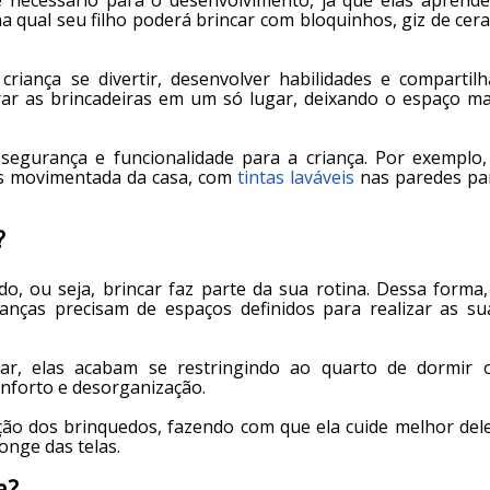
 necessário para o desenvolvimento, já que elas aprend
 qual seu filho poderá brincar com bloquinhos, giz de cera
iança se divertir, desenvolver habilidades e compartilh
rar as brincadeiras em um só lugar, deixando o espaço ma
segurança e funcionalidade para a criança. Por exemplo,
s movimentada da casa, com
tintas laváveis
nas paredes pa
?
o, ou seja, brincar faz parte da sua rotina. Dessa forma,
ianças precisam de espaços definidos para realizar as su
ar, elas acabam se restringindo ao quarto de dormir 
nforto e desorganização.
ção dos brinquedos, fazendo com que ela cuide melhor dele
longe das telas.
a?