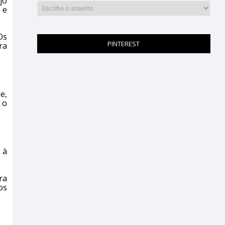
jo
 e
Os
PINTEREST
ra
e,
 o
 à
ra
os