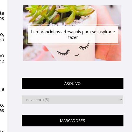
te
os
Lembrancinhas artesanais para se inspirar e
o,
fazer
ra
vo
re
ARQUIVO
 a
o,
as
MARCADORES