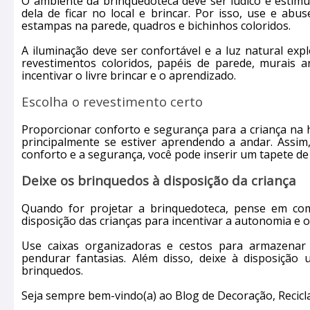
O ambiente da brinquedoteca deve ser lúdico e estimula
dela de ficar no local e brincar. Por isso, use e 
estampas na parede, quadros e bichinhos coloridos.
A iluminação deve ser confortável e a luz natural ex
revestimentos coloridos, papéis de parede, murais a
incentivar o livre brincar e o aprendizado.
Escolha o revestimento certo
Proporcionar conforto e segurança para a criança na h
principalmente se estiver aprendendo a andar. Assim
conforto e a segurança, você pode inserir um tapete de
Deixe os brinquedos à disposição da criança
Quando for projetar a brinquedoteca, pense em como
disposição das crianças para incentivar a autonomia e o 
Use caixas organizadoras e cestos para armazenar 
pendurar fantasias. Além disso, deixe à disposição 
brinquedos.
Seja sempre bem-vindo(a) ao Blog de Decoração, Recicl