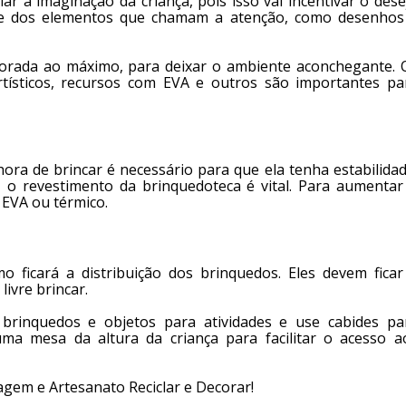
r a imaginação da criança, pois isso vai incentivar o dese
abuse dos elementos que chamam a atenção, como desenhos
plorada ao máximo, para deixar o ambiente aconchegante. 
rtísticos, recursos com EVA e outros são importantes pa
ora de brincar é necessário para que ela tenha estabilidad
, o revestimento da brinquedoteca é vital. Para aumentar
 EVA ou térmico.
 ficará a distribuição dos brinquedos. Eles devem ficar
livre brincar.
brinquedos e objetos para atividades e use cabides pa
uma mesa da altura da criança para facilitar o acesso a
agem e Artesanato Reciclar e Decorar!