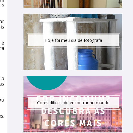
em
 e
ar
is
Hoje foi meu dia de fotógrafa
 é
ra
 a
as
ou
Cores difíceis de encontrar no mundo
s.