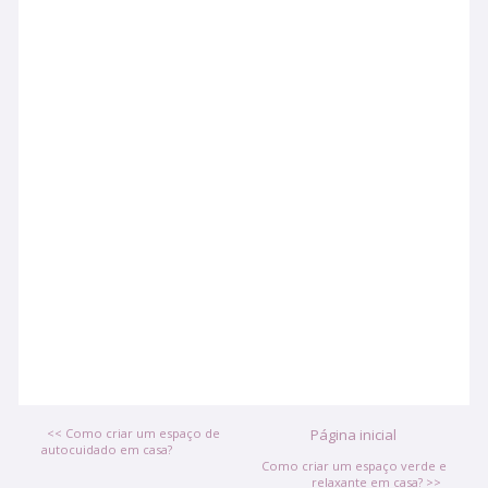
<< Como criar um espaço de
Página inicial
autocuidado em casa?
Como criar um espaço verde e
relaxante em casa? >>