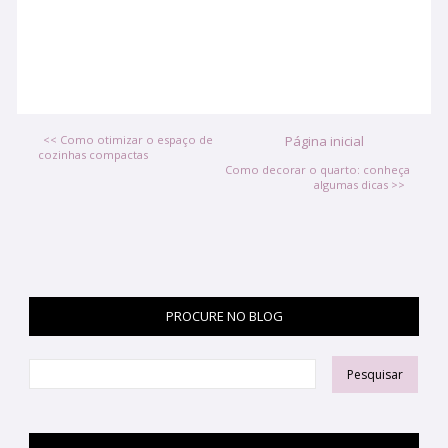
<< Como otimizar o espaço de
Página inicial
cozinhas compactas
Como decorar o quarto: conheça
algumas dicas >>
PROCURE NO BLOG