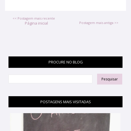
<< Postagem mais recente
Página inicial
Postagem mais antiga >>
PROCURE NO BLOG
POSTAGENS MAIS VISITADAS