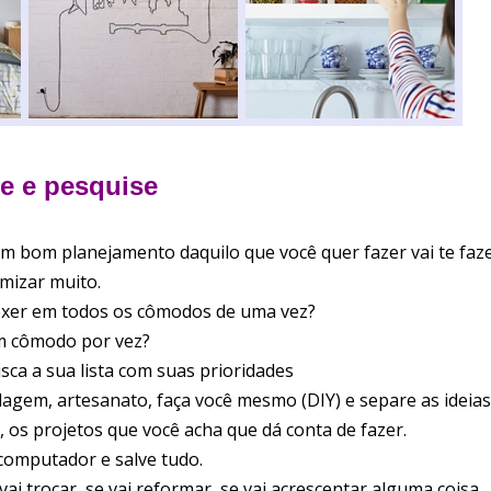
je e pesquise
m bom planejamento daquilo que você quer fazer vai te faz
mizar muito.
exer em todos os cômodos de uma vez?
m cômodo por vez?
isca a sua lista com suas prioridades
lagem, artesanato, faça você mesmo (DIY) e separe as ideia
 os projetos que você acha que dá conta de fazer.
computador e salve tudo.
i trocar, se vai reformar, se vai acrescentar alguma coisa.