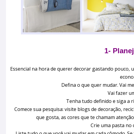
1- Plane
Essencial na hora de querer decorar gastando pouco, u
econo
Defina o que quer mudar. Vai m
Vai fazer u
Tenha tudo definido e siga a r
Comece sua pesquisa: visite blogs de decoração, recic
que gosta, as cores que te chamam atenção,
Crie uma pasta no 
Liste tudo o que você vai mudar em cada cômodo. Se va