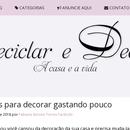
G
CATEGORIAS
ANUNCIE AQUI
CONTATO
s para decorar gastando pouco
de 2018
por
Fabiana Simone Torres Tardochi
ou você cansou da decoração da sua casa e precisa muda-la