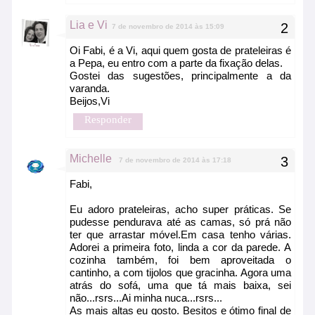
Lia e Vi
7 de novembro de 2014 às 15:09
Oi Fabi, é a Vi, aqui quem gosta de prateleiras é
a Pepa, eu entro com a parte da fixação delas.
Gostei das sugestões, principalmente a da
varanda.
Beijos,Vi
Responder
Michelle
7 de novembro de 2014 às 17:18
Fabi,
Eu adoro prateleiras, acho super práticas. Se
pudesse pendurava até as camas, só prá não
ter que arrastar móvel.Em casa tenho várias.
Adorei a primeira foto, linda a cor da parede. A
cozinha também, foi bem aproveitada o
cantinho, a com tijolos que gracinha. Agora uma
atrás do sofá, uma que tá mais baixa, sei
não...rsrs...Ai minha nuca...rsrs...
As mais altas eu gosto. Besitos e ótimo final de