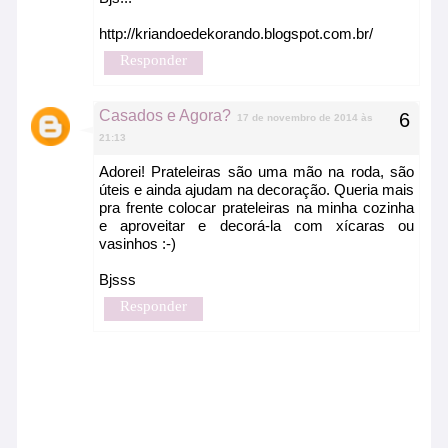
http://kriandoedekorando.blogspot.com.br/
Responder
Casados e Agora?
17 de novembro de 2014 às
21:13
Adorei! Prateleiras são uma mão na roda, são
úteis e ainda ajudam na decoração. Queria mais
pra frente colocar prateleiras na minha cozinha
e aproveitar e decorá-la com xícaras ou
vasinhos :-)
Bjsss
Responder