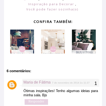
Inspiração para Decorar
,
Você pode fazer sozinha(o)
CONFIRA TAMBÉM:
6 comentários:
Maria de Fátima
7 de novembro de 2014 às 11:27
Ótimas inspirações! Tenho algumas ideias para
minha sala. Bjs
Responder