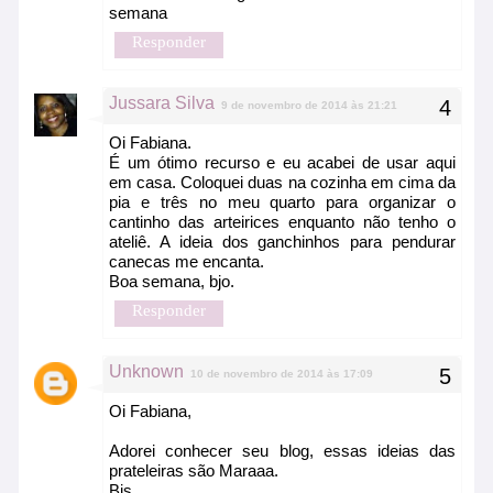
semana
Responder
Jussara Silva
9 de novembro de 2014 às 21:21
Oi Fabiana.
É um ótimo recurso e eu acabei de usar aqui
em casa. Coloquei duas na cozinha em cima da
pia e três no meu quarto para organizar o
cantinho das arteirices enquanto não tenho o
ateliê. A ideia dos ganchinhos para pendurar
canecas me encanta.
Boa semana, bjo.
Responder
Unknown
10 de novembro de 2014 às 17:09
Oi Fabiana,
Adorei conhecer seu blog, essas ideias das
prateleiras são Maraaa.
Bjs...