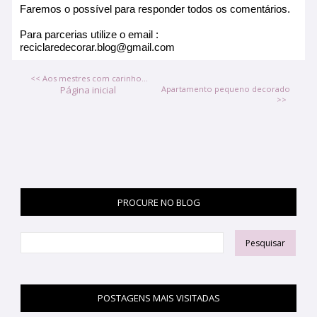
Faremos o possível para responder todos os comentários.
Para parcerias utilize o email :
reciclaredecorar.blog@gmail.com
<< Aos mestres com carinho...
Página inicial
Apartamento pequeno decorado
>>
PROCURE NO BLOG
POSTAGENS MAIS VISITADAS