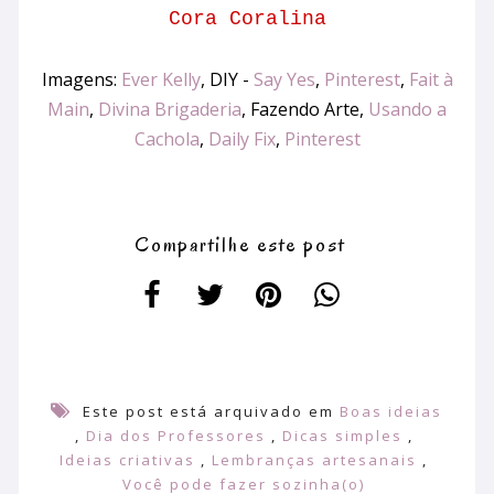
Cora Coralina
Imagens:
Ever Kelly
, DIY -
Say Yes
,
Pinterest
,
Fait à
Main
,
Divina Brigaderia
, Fazendo Arte,
Usando a
Cachola
,
Daily Fix
,
Pinterest
Compartilhe este post
Este post está arquivado em
Boas ideias
,
Dia dos Professores
,
Dicas simples
,
Ideias criativas
,
Lembranças artesanais
,
Você pode fazer sozinha(o)