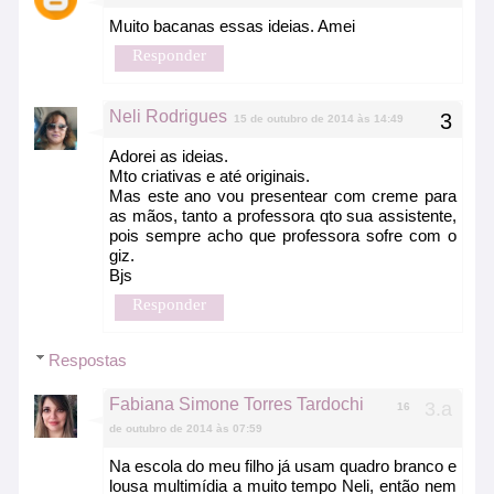
Muito bacanas essas ideias. Amei
Responder
Neli Rodrigues
15 de outubro de 2014 às 14:49
Adorei as ideias.
Mto criativas e até originais.
Mas este ano vou presentear com creme para
as mãos, tanto a professora qto sua assistente,
pois sempre acho que professora sofre com o
giz.
Bjs
Responder
Respostas
Fabiana Simone Torres Tardochi
16
de outubro de 2014 às 07:59
Na escola do meu filho já usam quadro branco e
lousa multimídia a muito tempo Neli, então nem