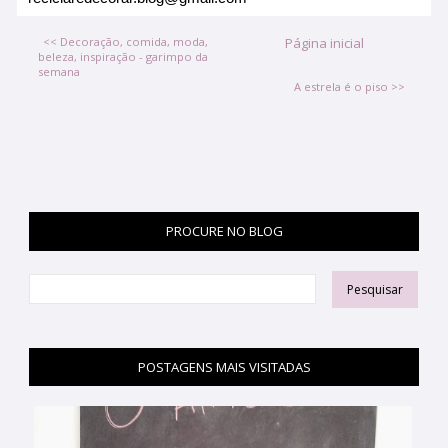
<< Decoração, comida, moda,
Página inicial
beleza, inspiração - garimpo da
semana
A estrela é o piso >>
PROCURE NO BLOG
POSTAGENS MAIS VISITADAS