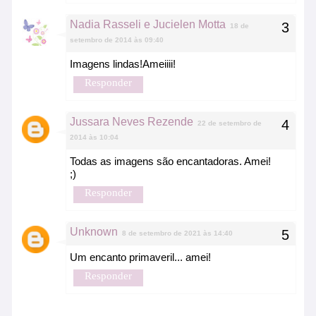
Nadia Rasseli e Jucielen Motta
18 de
setembro de 2014 às 09:40
Imagens lindas!Ameiiii!
Responder
Jussara Neves Rezende
22 de setembro de
2014 às 10:04
Todas as imagens são encantadoras. Amei!
;)
Responder
Unknown
8 de setembro de 2021 às 14:40
Um encanto primaveril... amei!
Responder