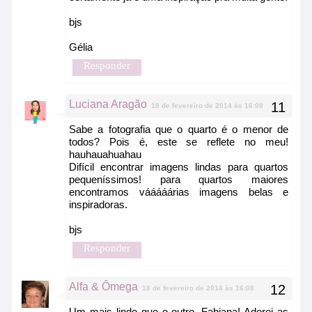
bjs
Gélia
Responder
Luciana Aragão
18 de fevereiro de 2014 às 16:08
Sabe a fotografia que o quarto é o menor de
todos? Pois é, este se reflete no meu!
hauhauahuahau
Difícil encontrar imagens lindas para quartos
pequeníssimos! para quartos maiores
encontramos vááááárias imagens belas e
inspiradoras.
bjs
Responder
Alfa & Ômega
18 de fevereiro de 2014 às 16:08
Um mais lindo que o outro, Fabiana! Adorei as