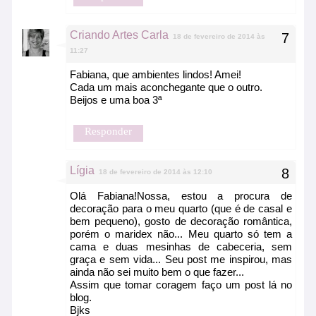
Criando Artes Carla
18 de fevereiro de 2014 às
11:27
Fabiana, que ambientes lindos! Amei!
Cada um mais aconchegante que o outro.
Beijos e uma boa 3ª
Responder
Lígia
18 de fevereiro de 2014 às 12:10
Olá Fabiana!Nossa, estou a procura de
decoração para o meu quarto (que é de casal e
bem pequeno), gosto de decoração romântica,
porém o maridex não... Meu quarto só tem a
cama e duas mesinhas de cabeceria, sem
graça e sem vida... Seu post me inspirou, mas
ainda não sei muito bem o que fazer...
Assim que tomar coragem faço um post lá no
blog.
Bjks