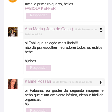
Amei o primeiro quarto, beijos
FABIOLA KEFFER
Responder
Ana Maria ( Jeito de Casa )
18 de fevereiro de
2014 às 08:08
oi Fabi, que seleção mais linda!!!
não dá pra escolher , eu adorei todos os estilos,
hehe
bjinhos
Responder
Karine Possari
18 de fevereiro de 2014 às 11:06
oi Fabiana, eu gostei da segunda imagem e
acho que é um ambiente básico, clean e fácil de
organizar.
bjk
Responder