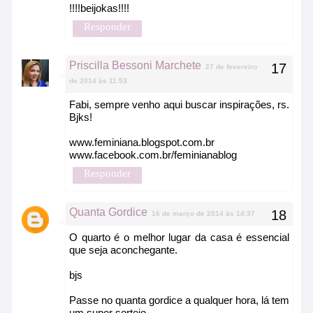
!!!!beijokas!!!!
Responder
Priscilla Bessoni Marchete
27 de fevereiro
de 2014 às 11:53
Fabi, sempre venho aqui buscar inspirações, rs.
Bjks!
www.feminiana.blogspot.com.br
www.facebook.com.br/feminianablog
Responder
Quanta Gordice
16 de março de 2014 às 14:37
O quarto é o melhor lugar da casa é essencial
que seja aconchegante.
bjs
Passe no quanta gordice a qualquer hora, lá tem
um super sorteio.