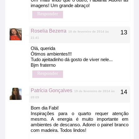
imagens! Um grande abraço!
Responder
Roselia Bezerra
18 de fevereiro de 2014 às
21:41
Olá, querida
Ótimos ambientes!!!
Tudo ajeitadinho dá gosto de viver nele...
Bjm fraterno
Responder
Patrícia Gonçalves
19 de fevereiro de 2014 às
09:09
Bom dia Fabi!
Inspirações para o quarto requer atenção
mesmo. A energia é muito importante em
ambientes de descanso. Adorei o painel branco
com madeira. Todos lindos!