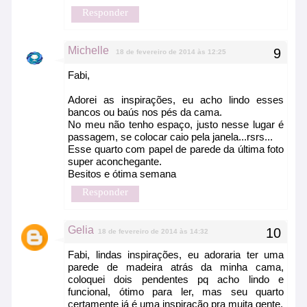
Responder
Michelle
18 de fevereiro de 2014 às 12:25
Fabi,
Adorei as inspirações, eu acho lindo esses
bancos ou baús nos pés da cama.
No meu não tenho espaço, justo nesse lugar é
passagem, se colocar caio pela janela...rsrs...
Esse quarto com papel de parede da última foto
super aconchegante.
Besitos e ótima semana
Responder
Gelia
18 de fevereiro de 2014 às 14:32
Fabi, lindas inspirações, eu adoraria ter uma
parede de madeira atrás da minha cama,
coloquei dois pendentes pq acho lindo e
funcional, ótimo para ler, mas seu quarto
certamente já é uma inspiração pra muita gente.