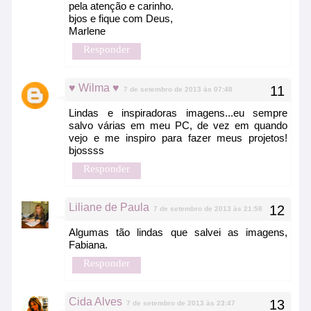
pela atenção e carinho.
bjos e fique com Deus,
Marlene
Responder
♥ Wilma ♥
7 de setembro de 2013 às 07:48
Lindas e inspiradoras imagens...eu sempre
salvo várias em meu PC, de vez em quando
vejo e me inspiro para fazer meus projetos!
bjossss
Responder
Liliane de Paula
7 de setembro de 2013 às 21:58
Algumas tão lindas que salvei as imagens,
Fabiana.
Responder
Cida Alves
7 de setembro de 2013 às 23:47