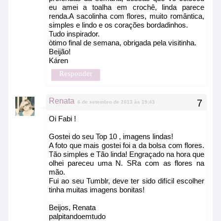
eu amei a toalha em crochê, linda parece
renda.A sacolinha com flores, muito romântica,
simples e lindo e os corações bordadinhos.
Tudo inspirador.
òtimo final de semana, obrigada pela visitinha.
Beijão!
Káren
Responder
Renata
6 de setembro de 2013 às 19:43
Oi Fabi !
Gostei do seu Top 10 , imagens lindas!
A foto que mais gostei foi a da bolsa com flores.
Tão simples e Tão linda! Engraçado na hora que
olhei pareceu uma N. SRa com as flores na
mão.
Fui ao seu Tumblr, deve ter sido difícil escolher
tinha muitas imagens bonitas!
Beijos, Renata
palpitandoemtudo