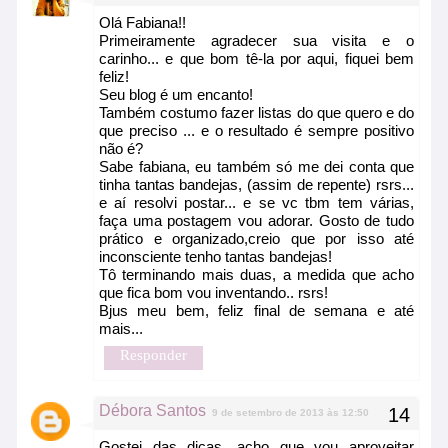
Olá Fabiana!!
Primeiramente agradecer sua visita e o
carinho... e que bom tê-la por aqui, fiquei bem
feliz!
Seu blog é um encanto!
Também costumo fazer listas do que quero e do
que preciso ... e o resultado é sempre positivo
não é?
Sabe fabiana, eu também só me dei conta que
tinha tantas bandejas, (assim de repente) rsrs...
e aí resolvi postar... e se vc tbm tem várias,
faça uma postagem vou adorar. Gosto de tudo
prático e organizado,creio que por isso até
inconsciente tenho tantas bandejas!
Tô terminando mais duas, a medida que acho
que fica bom vou inventando.. rsrs!
Bjus meu bem, feliz final de semana e até
mais...
Responder
Débora Santos
9 de setembro de 2013 às 12:50
Gostei das dicas, acho que vou aproveitar