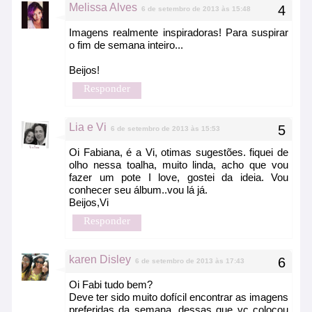
Melissa Alves
6 de setembro de 2013 às 15:48
Imagens realmente inspiradoras! Para suspirar
o fim de semana inteiro...
Beijos!
Responder
Lia e Vi
6 de setembro de 2013 às 15:53
Oi Fabiana, é a Vi, otimas sugestões. fiquei de
olho nessa toalha, muito linda, acho que vou
fazer um pote I love, gostei da ideia. Vou
conhecer seu álbum..vou lá já.
Beijos,Vi
Responder
karen Disley
6 de setembro de 2013 às 17:43
Oi Fabi tudo bem?
Deve ter sido muito dofícil encontrar as imagens
preferidas da semana, dessas que vc colocou