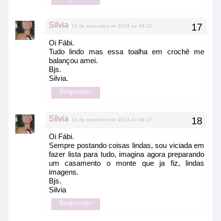
Sílvia
10 de setembro de 2013 às 08:12
Oi Fábi.
Tudo lindo mas essa toalha em crochê me
balançou amei.
Bjs.
Silvia.
Responder
Sílvia
10 de setembro de 2013 às 08:17
Oi Fábi.
Sempre postando coisas lindas, sou viciada em
fazer lista para tudo, imagina agora preparando
um casamento o monte que ja fiz, lindas
imagens.
Bjs.
Silvia
Responder