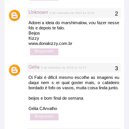
Unknown
6 de setembro de 2013 às 11:11
Adorei a ideia do marshimalow, vou fazer nesse
fds e depois te falo.
Beijos
Kizzy
www.donakizzy.com.br
Responder
Gelia
6 de setembro de 2013 às 12:17
Oi Fabi é dificil mesmo escolhe as imagens eu
daqui nem s ei qual gostei mais, o cabideiro
bordado é fofo os vasos, muita coisa linda junto.
beijos e bom final de semana
Gélia CArvalho
Responder