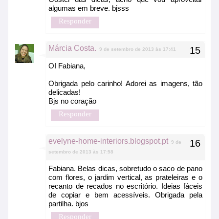
algumas em breve. bjsss
Responder
Márcia Costa.
9 de setembro de 2013 às 17:41
OI Fabiana,
Obrigada pelo carinho! Adorei as imagens, tão
delicadas!
Bjs no coração
Responder
evelyne-home-interiors.blogspot.pt
9 de
setembro de 2013 às 17:58
Fabiana. Belas dicas, sobretudo o saco de pano
com flores, o jardim vertical, as prateleiras e o
recanto de recados no escritório. Ideias fáceis
de copiar e bem acessíveis. Obrigada pela
partilha. bjos
Responder