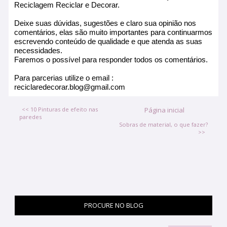
Reciclagem Reciclar e Decorar.
Deixe suas dúvidas, sugestões e claro sua opinião nos
comentários, elas são muito importantes para continuarmos
escrevendo conteúdo de qualidade e que atenda as suas
necessidades.
Faremos o possível para responder todos os comentários.
Para parcerias utilize o email :
reciclaredecorar.blog@gmail.com
<< 10 Pinturas de efeito nas
Página inicial
paredes
Sobras de material, o que fazer?
>>
PROCURE NO BLOG