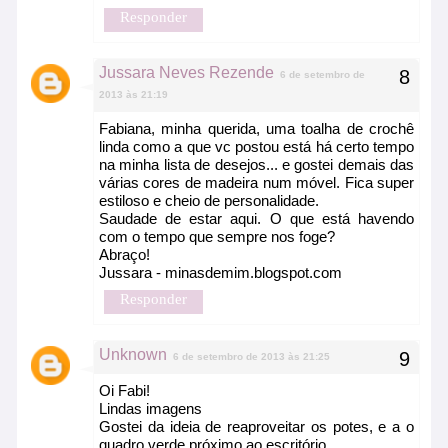
Responder
Jussara Neves Rezende
6 de setembro de
2013 às 21:19
Fabiana, minha querida, uma toalha de crochê
linda como a que vc postou está há certo tempo
na minha lista de desejos... e gostei demais das
várias cores de madeira num móvel. Fica super
estiloso e cheio de personalidade.
Saudade de estar aqui. O que está havendo
com o tempo que sempre nos foge?
Abraço!
Jussara - minasdemim.blogspot.com
Responder
Unknown
6 de setembro de 2013 às 21:25
Oi Fabi!
Lindas imagens
Gostei da ideia de reaproveitar os potes, e a o
quadro verde próximo ao escritório.