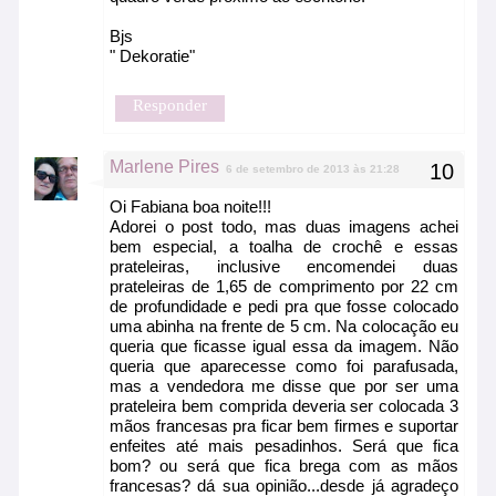
Bjs
" Dekoratie"
Responder
Marlene Pires
6 de setembro de 2013 às 21:28
Oi Fabiana boa noite!!!
Adorei o post todo, mas duas imagens achei
bem especial, a toalha de crochê e essas
prateleiras, inclusive encomendei duas
prateleiras de 1,65 de comprimento por 22 cm
de profundidade e pedi pra que fosse colocado
uma abinha na frente de 5 cm. Na colocação eu
queria que ficasse igual essa da imagem. Não
queria que aparecesse como foi parafusada,
mas a vendedora me disse que por ser uma
prateleira bem comprida deveria ser colocada 3
mãos francesas pra ficar bem firmes e suportar
enfeites até mais pesadinhos. Será que fica
bom? ou será que fica brega com as mãos
francesas? dá sua opinião...desde já agradeço