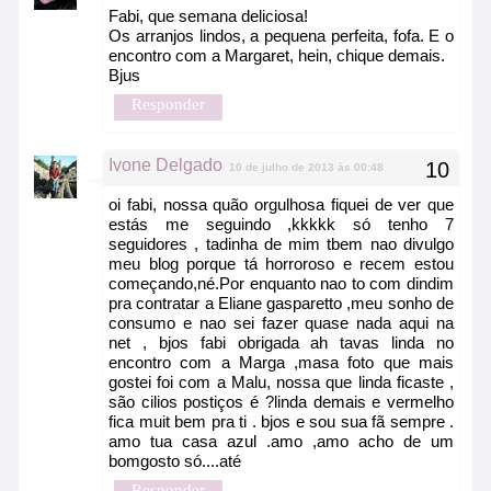
Fabi, que semana deliciosa!
Os arranjos lindos, a pequena perfeita, fofa. E o
encontro com a Margaret, hein, chique demais.
Bjus
Responder
Ivone Delgado
10 de julho de 2013 às 00:48
oi fabi, nossa quão orgulhosa fiquei de ver que
estás me seguindo ,kkkkk só tenho 7
seguidores , tadinha de mim tbem nao divulgo
meu blog porque tá horroroso e recem estou
começando,né.Por enquanto nao to com dindim
pra contratar a Eliane gasparetto ,meu sonho de
consumo e nao sei fazer quase nada aqui na
net , bjos fabi obrigada ah tavas linda no
encontro com a Marga ,masa foto que mais
gostei foi com a Malu, nossa que linda ficaste ,
são cilios postiços é ?linda demais e vermelho
fica muit bem pra ti . bjos e sou sua fã sempre .
amo tua casa azul .amo ,amo acho de um
bomgosto só....até
Responder