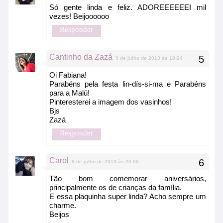
Só gente linda e feliz. ADOREEEEEEI mil
vezes! Beijoooooo
Responder
Cantinho da Zazá
9 de julho de 2013 às 18:24
Oi Fabiana!
Parabéns pela festa lin-dís-si-ma e Parabéns
para a Malú!
Pinteresterei a imagem dos vasinhos!
Bjs
Zazá
Responder
Carol
9 de julho de 2013 às 20:00
Tão bom comemorar aniversários,
principalmente os de crianças da família.
E essa plaquinha super linda? Acho sempre um
charme.
Beijos