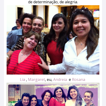
de determinação, de alegria.
Lia
,
Margaret
, eu,
Andreia
e
Rosana