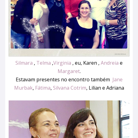
Silmara
,
Telma
,
Virginia
, eu, Karen ,
Andreia
e
Margaret
.
Estavam presentes no encontro também
Jane
Murbak
,
Fátima
,
Silvana Cotrim
, Lilian e Adriana