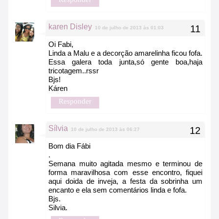
karen Disley
10 de julho de 2013 às 01:03
Oi Fabi,
Linda a Malu e a decorção amarelinha ficou fofa.
Essa galera toda junta,só gente boa,haja
tricotagem..rssr
Bjs!
Káren
Responder
Sílvia
10 de julho de 2013 às 06:27
Bom dia Fábi
.
Semana muito agitada mesmo e terminou de
forma maravilhosa com esse encontro, fiquei
aqui doida de inveja, a festa da sobrinha um
encanto e ela sem comentários linda e fofa.
Bjs.
Silvia.