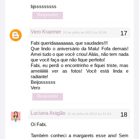
bjsssssssss
Responder
Vero Kraemer
10 de julho de 2013 às 20:26
Fabi queridaaaaaaaa, que saudades!!!
Que lindo o aniversário da Malu! Fofa demais!
Amei tudo o que você criou! Aliás, não tem nada
que você faça que não fique perfeito!
Fabi, eu perdi o encontrinho e fiquei triste, mas
ameiiiiiiiii ver as fotos! Você está linda e
radiante!
Beijossssss
Vero
Responder
Luciana Aragão
10 de julho de 2013 às 21:54
Oi Fabi,
Também conheci a margarets esse ano! Sem