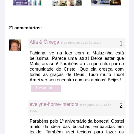
21 comentários:
Alfa & Ômega
9 de julho de 2013 às 16:24
Fabiana, vc na foto com a Maluzinha está
belíssima! Parece uma atriz! Deixe estar que
Malu, arrasou! Parabéns a ela que entra para a
comunidade de Cristo! Que ela cresça com
todas as graças de Deus! Tudo muito lindo!
Amei ver seu encontro com as amigas! Beijos!
Responder
evelyne-home-interiors
9 de julho de 2013 às
16:33
Parabéns pelo 1º aniversário da boneca! Gostei
muito da ideia das bolachas embaladas em
tecido. Também usei tecidos para fazer os