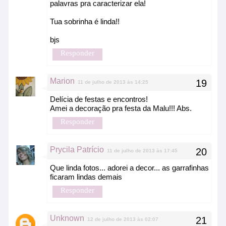
palavras pra caracterizar ela!
Tua sobrinha é linda!!
bjs
Responder
Marion
11 de julho de 2013 às 14:25
Delícia de festas e encontros!
Amei a decoração pra festa da Malu!!! Abs.
Responder
Prycila Patrício
11 de julho de 2013 às 17:45
Que linda fotos... adorei a decor... as garrafinhas
ficaram lindas demais
Responder
Unknown
12 de julho de 2013 às 02:07