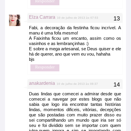
Responder
Elza Carrara
10 de julho de 2013 às 07:53
Fabi, a decoração da festinha ficou incrível. A
manu é uma fofa mesmo!
A Faixinha ficou um encanto, assim como os
vasinhos e as lembrançinhas :)
E sobre a mega artesanal, se Deus quiser e ele
há de querer, ano que vem eu vou, hahaha
bjs
Responder
anakardenia
10 de julho de 2013 às 08:37
Duas lindas que comecei a admirar desde que
comecei a navegar por estes blogs que não
sabia que logo iria encontrar tantas histórias
lindas, momentos dificeis, vitórias, decepções
que são postadas com muito prazer disso eu
sei compartilhando um mundo que iria ser só
seu e foi dividido sem se importar com quem
julga,quem ignora e sim se importando com