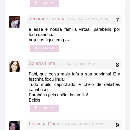
Responder
decorar e cozinhar
9 de julho de 2013 às 20:40
é essa é nossa familia virtual...parabens por
todo carinho.
beijocas,fique em paz.
Responder
Sandra Lima
9 de julho de 2013 às 21:41
Fabi, que coisa mais fofa a sua sobrinha! E a
festinha ficou linda!
Tudo muito caprichado e cheio de detalhes
carinhosos.
Parabéns pela união da família!
Beijos
Responder
Flavinha Gomes
9 de julho de 2013 às 23:50