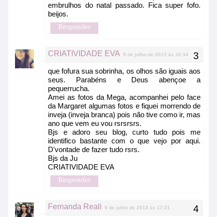
embrulhos do natal passado. Fica super fofo.
beijos.
Responder
CRIATIVIDADE EVA
9 de julho de 2013 às 16:34
que fofura sua sobrinha, os olhos são iguais aos
seus. Parabéns e Deus abençoe a
pequerrucha.
Amei as fotos da Mega, acompanhei pelo face
da Margaret algumas fotos e fiquei morrendo de
inveja (inveja branca) pois não tive como ir, mas
ano que vem eu vou rsrsrsrs.
Bjs e adoro seu blog, curto tudo pois me
identifico bastante com o que vejo por aqui.
D'vontade de fazer tudo rsrs.
Bjs da Ju
CRIATIVIDADE EVA
Responder
Fernanda Reali
9 de julho de 2013 às 17:21