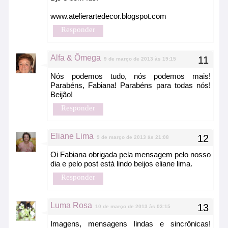
www.atelierartedecor.blogspot.com
Responder
Alfa & Ômega
9 de março de 2013 às 19:15
Nós podemos tudo, nós podemos mais!
Parabéns, Fabiana! Parabéns para todas nós!
Beijão!
Responder
Eliane Lima
9 de março de 2013 às 21:08
Oi Fabiana obrigada pela mensagem pelo nosso
dia e pelo post está lindo beijos eliane lima.
Responder
Luma Rosa
10 de março de 2013 às 03:15
Imagens, mensagens lindas e sincrônicas!