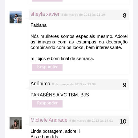
sheyla xavier
8 de março de 2013 às 23:10
Fabiana
Nós mulheres somos especiais mesmo. Adorei
as imagens com as estampas da decoração
combinando com os looks, bem interessante.
mil bjos e bom final de semana.
Responder
Anônimo
8 de março de 2013 às 23:36
PARABÉNS A VC TBM. BJS
Responder
Michele Andrade
9 de março de 2013 às 17:01
Linda postagem, adorei!!
Bjs e bom fds.