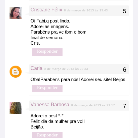
Cristiane Félix
8 de março de 2013 às 19:43
Oi Fabi,q post lindo.
Adorei as imagens.
Parabéns pra vc tbm e bom
final de semana.
Cris.
Responder
Carla
8 de março de 2013 às 20:33
Oba!Parabéns para nós! Adorei seu site! Beijos
Responder
Vanessa Barbosa
8 de março de 2013 às 21:17
Adorei o post *-*
Feliz dia da mulher pra vc!!
Beijão.
Responder