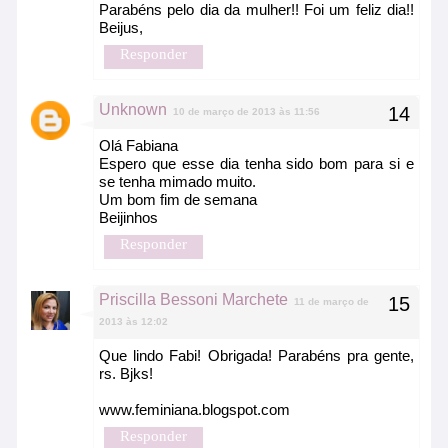
Parabéns pelo dia da mulher!! Foi um feliz dia!!
Beijus,
Responder
Unknown
10 de março de 2013 às 11:56
Olá Fabiana
Espero que esse dia tenha sido bom para si e
se tenha mimado muito.
Um bom fim de semana
Beijinhos
Responder
Priscilla Bessoni Marchete
11 de março de
2013 às 12:02
Que lindo Fabi! Obrigada! Parabéns pra gente,
rs. Bjks!
www.feminiana.blogspot.com
Responder