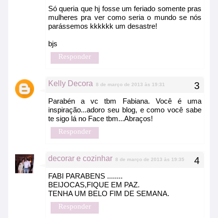
Só queria que hj fosse um feriado somente pras
mulheres pra ver como seria o mundo se nós
parássemos kkkkkk um desastre!
bjs
Responder
Kelly Decora
8 de março de 2013 às 19:31
Parabén a vc tbm Fabiana. Você é uma
inspiração...adoro seu blog, e como você sabe
te sigo lá no Face tbm...Abraços!
Responder
decorar e cozinhar
8 de março de 2013 às 19:35
FABI PARABENS ........
BEIJOCAS,FIQUE EM PAZ.
TENHA UM BELO FIM DE SEMANA.
Responder