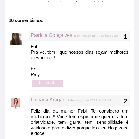
No related article available
16 comentários:
Patrícia Gonçalves
8 de março de 2013 às 17:45
Fabi
Pra vc. tbm., que nossos dias sejam melhores
e especiais!
bjs
Paty
Responder
Luciana Aragão
8 de março de 2013 às 18:52
Feliz dia da mulher Fabi. Te considero um
mulherão !!! Você tem espírito de guerreira,tem
criatividade, tem garra, tem sensibilidade é
vaidosa e posso dizer porque leio teu blog: você
é doce!