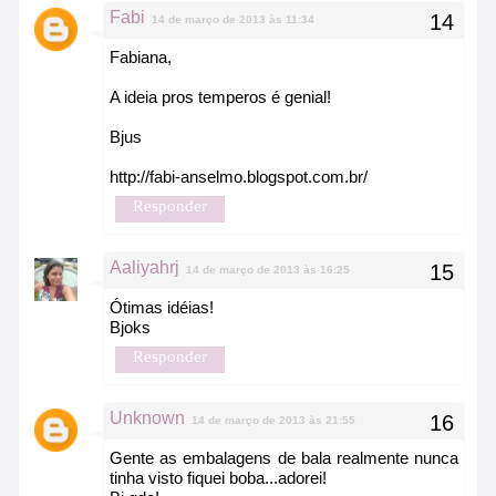
Fabi
14 de março de 2013 às 11:34
Fabiana,
A ideia pros temperos é genial!
Bjus
http://fabi-anselmo.blogspot.com.br/
Responder
Aaliyahrj
14 de março de 2013 às 16:25
Ótimas idéias!
Bjoks
Responder
Unknown
14 de março de 2013 às 21:55
Gente as embalagens de bala realmente nunca
tinha visto fiquei boba...adorei!