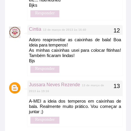
Bjks
Responder
Cintia
13 de março de 2013 às 16:40
Adoro reaproveitar as caixinhas de bala! Boa
ideia para temperos!
As minhas caixinhas usei para colocar fitinhas!
Também ficaram lindas!
Bjs
Responder
Jussara Neves Rezende
13 de março de
2013 às 19:16
A-MEI a ideia dos temperos em caixinhas de
bala. Realmente muito prático. Vou começar a
juntar ;)
Responder