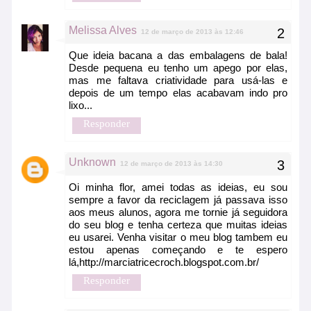
Melissa Alves
12 de março de 2013 às 12:46
Que ideia bacana a das embalagens de bala!
Desde pequena eu tenho um apego por elas,
mas me faltava criatividade para usá-las e
depois de um tempo elas acabavam indo pro
lixo...
Responder
Unknown
12 de março de 2013 às 14:30
Oi minha flor, amei todas as ideias, eu sou
sempre a favor da reciclagem já passava isso
aos meus alunos, agora me tornie já seguidora
do seu blog e tenha certeza que muitas ideias
eu usarei. Venha visitar o meu blog tambem eu
estou apenas começando e te espero
lá,http://marciatricecroch.blogspot.com.br/
Responder