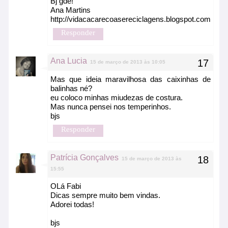
Bj gde!
Ana Martins
http://vidacacarecoasereciclagens.blogspot.com
Responder
Ana Lucia
15 de março de 2013 às 10:05
Mas que ideia maravilhosa das caixinhas de
balinhas né?
eu coloco minhas miudezas de costura.
Mas nunca pensei nos temperinhos.
bjs
Responder
Patrícia Gonçalves
15 de março de 2013 às
15:55
OLá Fabi
Dicas sempre muito bem vindas.
Adorei todas!
bjs