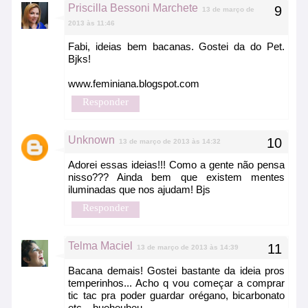
Priscilla Bessoni Marchete
13 de março de
2013 às 11:46
Fabi, ideias bem bacanas. Gostei da do Pet.
Bjks!
www.feminiana.blogspot.com
Responder
Unknown
13 de março de 2013 às 14:32
Adorei essas ideias!!! Como a gente não pensa
nisso??? Ainda bem que existem mentes
iluminadas que nos ajudam! Bjs
Responder
Telma Maciel
13 de março de 2013 às 14:39
Bacana demais! Gostei bastante da ideia pros
temperinhos... Acho q vou começar a comprar
tic tac pra poder guardar orégano, bicarbonato
etc... hueheuheu