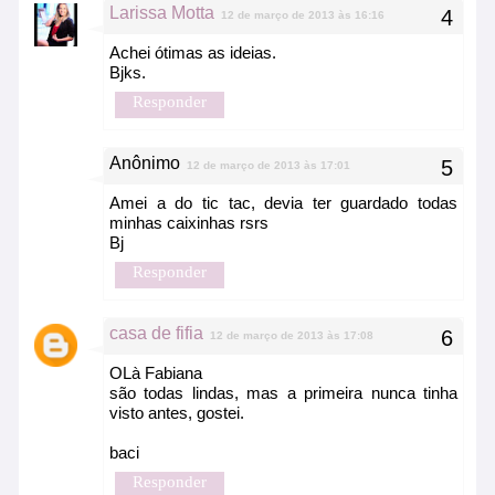
Larissa Motta
12 de março de 2013 às 16:16
Achei ótimas as ideias.
Bjks.
Responder
Anônimo
12 de março de 2013 às 17:01
Amei a do tic tac, devia ter guardado todas
minhas caixinhas rsrs
Bj
Responder
casa de fifia
12 de março de 2013 às 17:08
OLà Fabiana
são todas lindas, mas a primeira nunca tinha
visto antes, gostei.
baci
Responder