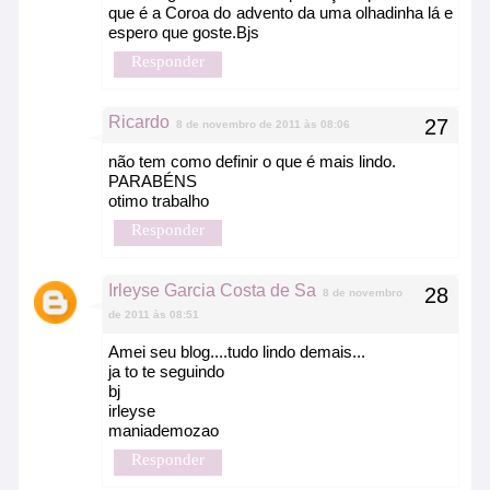
que é a Coroa do advento da uma olhadinha lá e
espero que goste.Bjs
Responder
Ricardo
8 de novembro de 2011 às 08:06
não tem como definir o que é mais lindo.
PARABÉNS
otimo trabalho
Responder
Irleyse Garcia Costa de Sa
8 de novembro
de 2011 às 08:51
Amei seu blog....tudo lindo demais...
ja to te seguindo
bj
irleyse
maniademozao
Responder