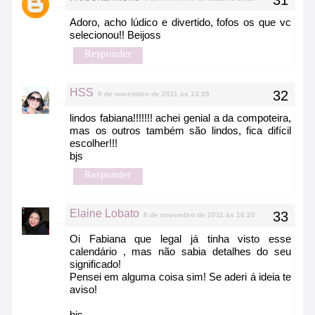
Adoro, acho lúdico e divertido, fofos os que vc
selecionou!! Beijoss
Responder
HSS
8 de novembro de 2011 às 13:39
lindos fabiana!!!!!!! achei genial a da compoteira,
mas os outros também são lindos, fica difícil
escolher!!!
bjs
Responder
Elaine Lobato
8 de novembro de 2011 às 16:20
Oi Fabiana que legal já tinha visto esse
calendário , mas não sabia detalhes do seu
significado!
Pensei em alguma coisa sim! Se aderi á ideia te
aviso!
bjs