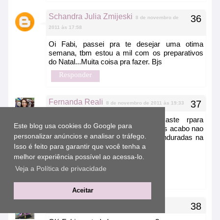
Schandra Julia Zmijeski
8 de novembro de
2011 às 17:58
Oi Fabi, passei pra te desejar uma otima
semana, tbm estou a mil com os preparativos
do Natal...Muita coisa pra fazer. Bjs
Responder
Fernanda Reali
8 de novembro de 2011 às 19:33
Amiga, tenho um apreguiça maste rpara
Este blog usa cookies do Google para
decoração de natal. Acho bonito mas acabo nao
personalizar anúncios e analisar o tráfego.
fazendo o que vejo. As boinhas penduradas na
escada eu faço.
Isso é feito para garantir que você tenha a
melhor experiência possível ao acessa-lo.
beijoooo
Veja a Política de privacidade
Responder
Aceitar
Regina
8 de novembro de 2011 às 20:07