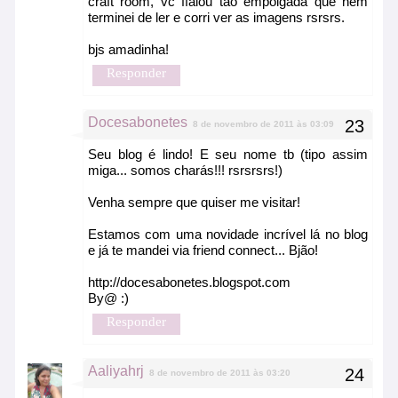
craft room, vc ffalou tão empolgada que nem
terminei de ler e corri ver as imagens rsrsrs.
bjs amadinha!
Responder
Docesabonetes
8 de novembro de 2011 às 03:09
Seu blog é lindo! E seu nome tb (tipo assim
miga... somos charás!!! rsrsrsrs!)
Venha sempre que quiser me visitar!
Estamos com uma novidade incrível lá no blog
e já te mandei via friend connect... Bjão!
http://docesabonetes.blogspot.com
By@ :)
Responder
Aaliyahrj
8 de novembro de 2011 às 03:20