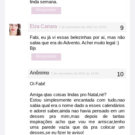
linda semana.
Responder
Elza Carrara
7 de novembro de 2011 às 13:51
Fabi, eu já vi essas belezinhas por aí, mas não
sabia que era do Advento. Achei muito legal :)
Bjs
Responder
Anônimo
7 de novembro de 2011 às 13:54
Oi Fabi!
Amiga qtas coisas lindas pro Natal,né?
Estou simplesmente encantada com tudo,nao
sabia qual era o nome dado a esses calendários
e adorei saber,ainda nao havia pensado em um
desses pra mim,mas depois de tantas
inspirações acho que vou me arriscar,tenho
uma parede vazia que da pra colocar um
desses,se eu fizer te aviso!