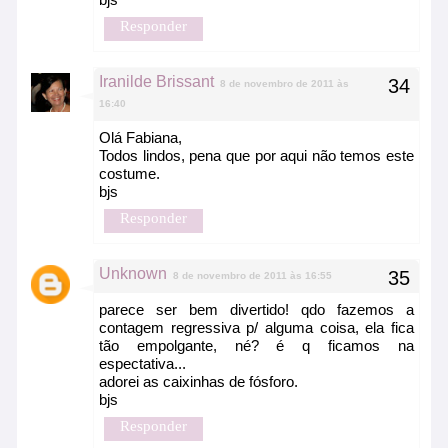
Responder
Iranilde Brissant
8 de novembro de 2011 às
16:40
Olá Fabiana,
Todos lindos, pena que por aqui não temos este
costume.
bjs
Responder
Unknown
8 de novembro de 2011 às 16:55
parece ser bem divertido! qdo fazemos a
contagem regressiva p/ alguma coisa, ela fica
tão empolgante, né? é q ficamos na
espectativa...
adorei as caixinhas de fósforo.
bjs
Responder