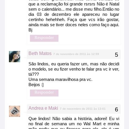
que a reclamação foi grande rsrsrs Não é Natal
sem o calendário... me disse meu filho.Então no
dia 03 de dezembro ele apareceu no lugar
certinho hehehheh. Faça que vcs irão gostar,
ainda mais se tiver doces neles como faço aqui.
Bj
Responder
Beth Matos
7 de novembro de 2011 às 12:59
São lindos, eu queria fazer um, mas não decidi
o modelo, se eu fizer venho te falar pra vc ir ver,
tá???
Uma semana maravilhosa pra vc.
Beijos :]
Responder
Andrea e Maki
7 de novembro de 2011 às 13:01
Que lindos! Não sabia a história, adorei! Eu vi
no final de semana um no Wal Mart e minha
mãe pediu que eu fizesse para ela, ele é um