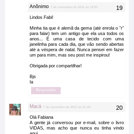
Anônimo
7 de novembro de 2011 às 19:51
Lindos Fabi!
Minha tia que é alemã da gema (até enrola o "r"
para falar) tem um antigo que ela usa todos os
anos... É uma casa de tecido com uma
janelinha para cada dia, que vão sendo abertas
até a véspera de natal. Nunca pensei em fazer
um para mim, mas seu post me inspirou!
Obrigada por compartilhar!
Bjs
Ia
Responder
Macá
7 de novembro de 2011 às 21:30
Olá Fabiana
A gente já conversou por e-mail, sobre o livro
VIDAS, mas acho que nunca eu tinha vindo
aqui.