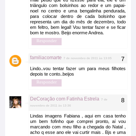
triângulo com bolsinhos ao redor e um papai-
noel no centro e uma bengalinha pendurada,
para colocar dentro de cada bolsinho que
representa um dia do mês de dezembro, todo
em feltro, bem legal! Vou tentar fazer e se ficar
bom te mostro. Beijo enorme Andrea.
Responder
familiacomarte
7 de novembro de 2011 às 13:05
Lindo..vou tentar fazer um para meus filhotes
depois te conto..beijos
Responder
DeCoração com Fatinha Estrela
7 de
novembro de 2011 às 13:36
Lindas imagens Fabiana , aqui em casa tenho
um bem fofinho que comprei pronto, aí vou
marcando com meu filho a chegada do Natal ,
acho q esse ano ele vai curtir mais . Bjs e uma