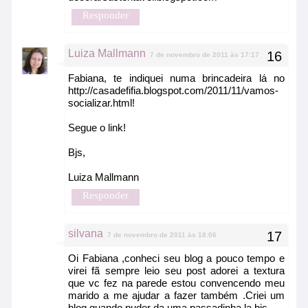
Responder
Luiza Mallmann
7 de novembro de 2011 às 17:17
Fabiana, te indiquei numa brincadeira lá no
http://casadefifia.blogspot.com/2011/11/vamos-
socializar.html!
Segue o link!
Bjs,
Luiza Mallmann
Responder
silvana
7 de novembro de 2011 às 18:06
Oi Fabiana ,conheci seu blog a pouco tempo e
virei fã sempre leio seu post adorei a textura
que vc fez na parede estou convencendo meu
marido a me ajudar a fazer também .Criei um
blog quando puder da uma passadinha la bjs.