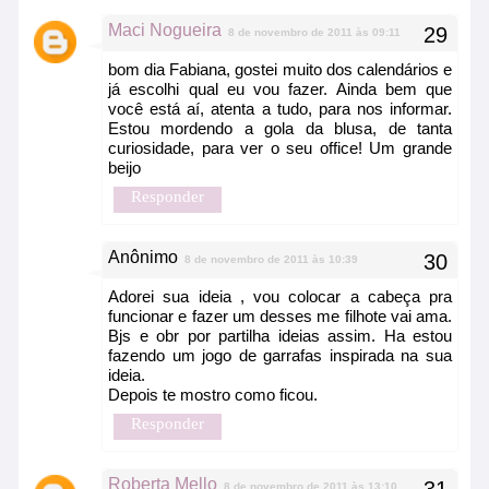
Maci Nogueira
8 de novembro de 2011 às 09:11
bom dia Fabiana, gostei muito dos calendários e
já escolhi qual eu vou fazer. Ainda bem que
você está aí, atenta a tudo, para nos informar.
Estou mordendo a gola da blusa, de tanta
curiosidade, para ver o seu office! Um grande
beijo
Responder
Anônimo
8 de novembro de 2011 às 10:39
Adorei sua ideia , vou colocar a cabeça pra
funcionar e fazer um desses me filhote vai ama.
Bjs e obr por partilha ideias assim. Ha estou
fazendo um jogo de garrafas inspirada na sua
ideia.
Depois te mostro como ficou.
Responder
Roberta Mello
8 de novembro de 2011 às 13:10