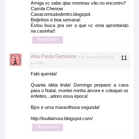
Amiga vc sabe qtas meninas vão no encontro?
Camila Chenow
Casacomtudodentro.blogspot
Beijinhos e boa semana!
Estou louca pra ver o que vc esta aprontando
na casinha!!
Responder
Ana Paula Gervason
7 de novembro de 2011
às 14:26
Fabi querida!
Quanta idéia linda! Domingo preparei a casa
para o Natal, montei minha árvore e coloquei os
enfeites...adoro essa época!
Bjss e uma maravilhosa segunda!
http://toutlamour.blogspot.com/
Responder