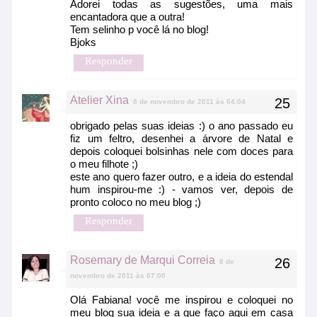
Adorei todas as sugestões, uma mais
encantadora que a outra!
Tem selinho p você lá no blog!
Bjoks
Responder
Atelier Xina
8 de novembro de 2011 às 04:04
obrigado pelas suas ideias :) o ano passado eu
fiz um feltro, desenhei a árvore de Natal e
depois coloquei bolsinhas nele com doces para
o meu filhote ;)
este ano quero fazer outro, e a ideia do estendal
hum inspirou-me :) - vamos ver, depois de
pronto coloco no meu blog ;)
Responder
Rosemary de Marqui Correia
8 de
novembro de 2011 às 07:00
Olá Fabiana! você me inspirou e coloquei no
meu blog sua ideia e a que faço aqui em casa