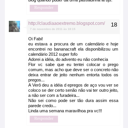
Responder
http://claudiaaoextremo.blogspot.com/
7 de novembro de 2011 às 18:15
Oi Fabi!
eu estava a procura de um calendário e hoje
encontrei no bananacraft ela disponibilizou um
calendário 2012 super fofo
Adorei a idéia, do advento eu não conhecia
Flor vc sabe que eu tentei colocar o prego
comum, mas acho que deve ser o concreto não
deixa entrar de jeito nenhum entorta todos os
pregos...
A Verô deu a idéia d epregos de aço vou ver se
coloco se der certo senão não vai ter outro jeito,
a não ser com a furadeira...
Não sei como pode ser tão dura assim essa
parede credo...
Linda uma semana maravilhoa pra vc!!!
Responder