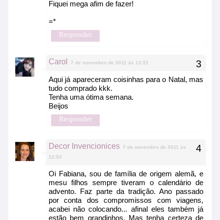
Fiquei mega afim de fazer!
=*
Responder
Carol
7 de novembro de 2011 às 12:51
Aqui já apareceram coisinhas para o Natal, mas
tudo comprado kkk.
Tenha uma ótima semana.
Beijos
Responder
Decor Invencionices
7 de novembro de 2011 às
12:53
Oi Fabiana, sou de família de origem alemã, e
mesu filhos sempre tiveram o calendário de
advento. Faz parte da tradição. Ano passado
por conta dos compromissos com viagens,
acabei não colocando... afinal eles também já
estão bem grandinhos. Mas tenha certeza de