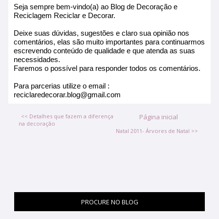
Seja sempre bem-vindo(a) ao Blog de Decoração e
Reciclagem Reciclar e Decorar.
Deixe suas dúvidas, sugestões e claro sua opinião nos
comentários, elas são muito importantes para continuarmos
escrevendo conteúdo de qualidade e que atenda as suas
necessidades.
Faremos o possível para responder todos os comentários.
Para parcerias utilize o email :
reciclaredecorar.blog@gmail.com
<< Detalhes que fazem a diferença
Página inicial
na decoração
Natal 2011- Árvores de Natal >>
PROCURE NO BLOG