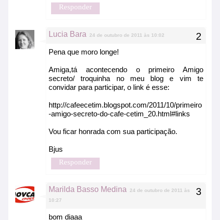
Responder
Lucia Bara
24 de outubro de 2011 às 10:02
Pena que moro longe!
Amiga,tá acontecendo o primeiro Amigo
secreto/ troquinha no meu blog e vim te
convidar para participar, o link é esse:
http://cafeecetim.blogspot.com/2011/10/primeiro
-amigo-secreto-do-cafe-cetim_20.html#links
Vou ficar honrada com sua participação.
Bjus
Responder
Marilda Basso Medina
24 de outubro de 2011 às
10:27
bom diaaa