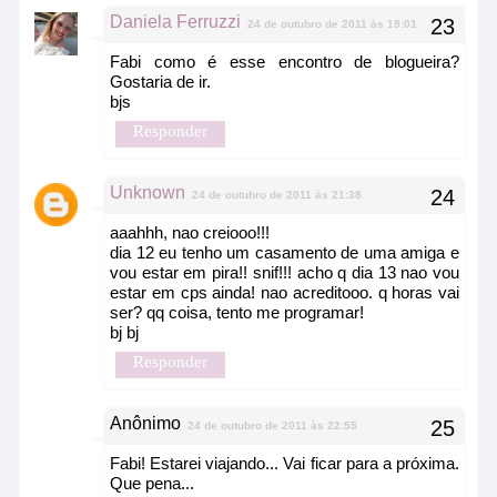
Daniela Ferruzzi
24 de outubro de 2011 às 19:01
Fabi como é esse encontro de blogueira?
Gostaria de ir.
bjs
Responder
Unknown
24 de outubro de 2011 às 21:38
aaahhh, nao creiooo!!!
dia 12 eu tenho um casamento de uma amiga e
vou estar em pira!! snif!!! acho q dia 13 nao vou
estar em cps ainda! nao acreditooo. q horas vai
ser? qq coisa, tento me programar!
bj bj
Responder
Anônimo
24 de outubro de 2011 às 22:55
Fabi! Estarei viajando... Vai ficar para a próxima.
Que pena...