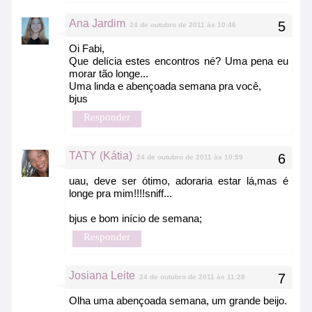
Ana Jardim
24 de outubro de 2011 às 10:46
Oi Fabi,
Que delícia estes encontros né? Uma pena eu
morar tão longe...
Uma linda e abençoada semana pra você,
bjus
Responder
TATY (Kátia)
24 de outubro de 2011 às 10:59
uau, deve ser ótimo, adoraria estar lá,mas é
longe pra mim!!!!sniff...
bjus e bom início de semana;
Responder
Josiana Leite
24 de outubro de 2011 às 11:28
Olha uma abençoada semana, um grande beijo.