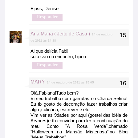
Bjoss, Denise
Responder
Ana Maria ( Jeito de Casa )
24 de outubro
de 2011 às 14:38
Ai que delícia Fabi!!
sucesso no encontro, bjooo
Responder
MARY
24 de outubro de 2011 às 15:05
Olá,Fabiana!Tudo bem?
Vi seu trabalho com garrafas no Chá da Selma!
Eu tb gosto de decoração fazer trabalhos,criar
algo ,culinária, escrever e etc!
Vim ver as 9dades por aqui (gostei das idéia de
Árvores)e tb convidar para ler a continuação do
meu Conto "A Rosa Verde",chamado
"Halloween na Mansão Misteriosa",no Blog
"Meus Trabalhos".