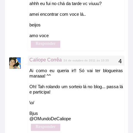
ahhh eu fui no chá da tarde vc viuuu?
amei encontrar com voce lá..
beijos
amo voce
Responder
Calíope Corrêa
24 de outubro de 2011 às 10:35
Ai como eu queria ir!! Só vai ter blogueiras
maraaa! ^^
Oh! Tah rolando um sorteio lá no blog... passa lá
e participa!
\o/
Bjus
@OMundoDeCaliope
Responder