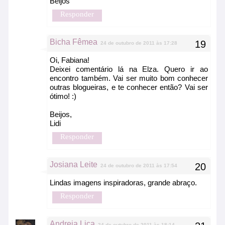
Beijos
Responder
Bicha Fêmea
24 de outubro de 2011 às 17:28
Oi, Fabiana!
Deixei comentário lá na Elza. Quero ir ao
encontro também. Vai ser muito bom conhecer
outras blogueiras, e te conhecer então? Vai ser
ótimo! :)
Beijos,
Lidi
Responder
Josiana Leite
24 de outubro de 2011 às 17:54
Lindas imagens inspiradoras, grande abraço.
Responder
Andreia Lica
24 de outubro de 2011 às 18:14