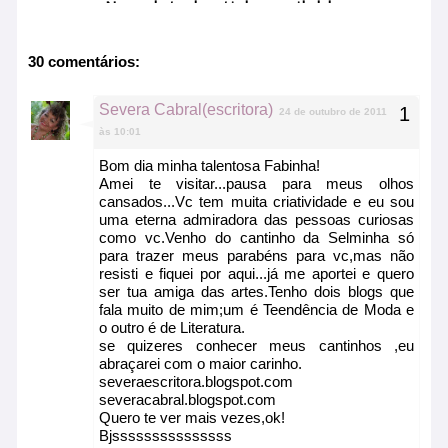
No related article available
30 comentários:
Severa Cabral(escritora)
24 de outubro de 2011
às 10:01
Bom dia minha talentosa Fabinha!
Amei te visitar...pausa para meus olhos
cansados...Vc tem muita criatividade e eu sou
uma eterna admiradora das pessoas curiosas
como vc.Venho do cantinho da Selminha só
para trazer meus parabéns para vc,mas não
resisti e fiquei por aqui...já me aportei e quero
ser tua amiga das artes.Tenho dois blogs que
fala muito de mim;um é Teendência de Moda e
o outro é de Literatura.
se quizeres conhecer meus cantinhos ,eu
abraçarei com o maior carinho.
severaescritora.blogspot.com
severacabral.blogspot.com
Quero te ver mais vezes,ok!
Bjsssssssssssssss