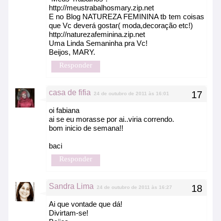
http://meustrabalhosmary.zip.net
E no Blog NATUREZA FEMININA tb tem coisas
que Vc deverá gostar( moda,decoração etc!)
http://naturezafeminina.zip.net
Uma Linda Semaninha pra Vc!
Beijos, MARY.
Responder
casa de fifia
24 de outubro de 2011 às 16:01
oi fabiana
ai se eu morasse por ai..viria correndo.
bom inicio de semana!!
baci
Responder
Sandra Lima
24 de outubro de 2011 às 16:27
Ai que vontade que dá!
Divirtam-se!