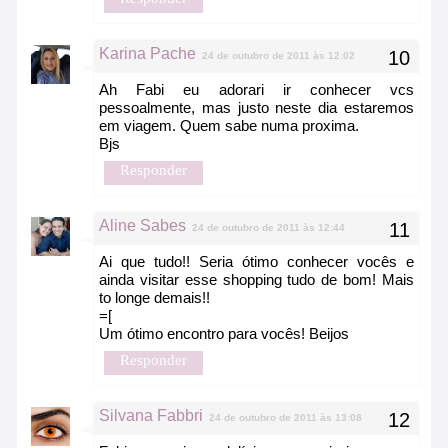
Karina Pache
24 de outubro de 2011 às 12:02
Ah Fabi eu adorari ir conhecer vcs
pessoalmente, mas justo neste dia estaremos
em viagem. Quem sabe numa proxima.
Bjs
Responder
Aline Sabes
24 de outubro de 2011 às 12:44
Ai que tudo!! Seria ótimo conhecer vocês e
ainda visitar esse shopping tudo de bom! Mais
to longe demais!!
=[
Um ótimo encontro para vocês! Beijos
Responder
Silvana Fabbri
24 de outubro de 2011 às 13:08