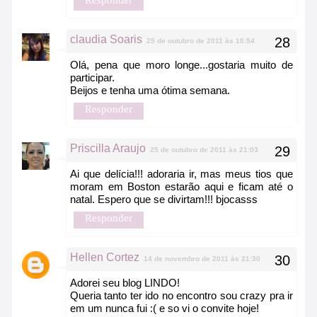
claudia Soaris
25 de outubro de 2011 às 10:54
Olá, pena que moro longe...gostaria muito de
participar.
Beijos e tenha uma ótima semana.
Responder
Priscilla Araujo
25 de outubro de 2011 às 21:03
Ai que delícia!!! adoraria ir, mas meus tios que
moram em Boston estarão aqui e ficam até o
natal. Espero que se divirtam!!! bjocasss
Responder
Hellen Cortez
14 de novembro de 2011 às 21:30
Adorei seu blog LINDO!
Queria tanto ter ido no encontro sou crazy pra ir
em um nunca fui :( e so vi o convite hoje!