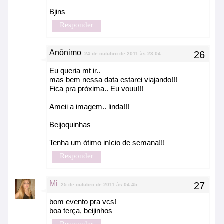
Bjins
Responder
Anônimo
24 de outubro de 2011 às 23:04
Eu queria mt ir..
mas bem nessa data estarei viajando!!!
Fica pra próxima.. Eu vouu!!!
Ameii a imagem.. linda!!!
Beijoquinhas
Tenha um ótimo início de semana!!!
Responder
Mi
25 de outubro de 2011 às 04:45
bom evento pra vcs!
boa terça, beijinhos
Responder