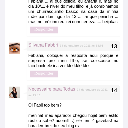
Fabiana ... ai que delícia, eu amaria ir, mas no
dia 10/11 é niver do meu filho, e já combinamos
um churrasquinho básico na casa da minha
mãe par domingo dia 13 .... ai que peninha ...
mas no próximo eu irei com certeza .... beijokas
Responder
Silvana Fabbri
24 de outubro de 2011 às 13:08
Fabiana, coloquei a resposta aqui porque é
surpresa pro meu filho, se colocasse no
facebook ele iria ver kkkkkkkkkk
Responder
Necessaire para Todas
24 de outubro de 2011
às 13:45
Oi Fabi! tdo bem?
menina! meu aparador chegou hoje! bem estilo
rústico sabe? adorei!!! :) ele tem 4 gavetas! na
hora lembrei do seu blog rs