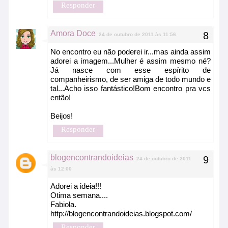
Responder
Amora Doce
24 de outubro de 2011 às 11:56
No encontro eu não poderei ir...mas ainda assim
adorei a imagem...Mulher é assim mesmo né?
Já nasce com esse espírito de
companheirismo, de ser amiga de todo mundo e
tal...Acho isso fantástico!Bom encontro pra vcs
então!
Beijos!
Responder
blogencontrandoideias
24 de outubro de 2011
às 12:00
Adorei a ideia!!!
Otima semana....
Fabiola.
http://blogencontrandoideias.blogspot.com/
Responder