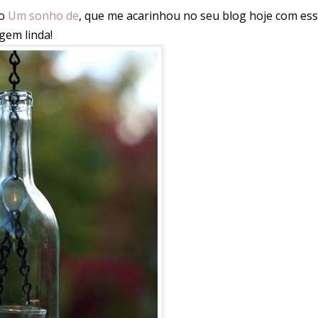
do
Um sonho de
, que me acarinhou no seu blog hoje com es
gem linda!