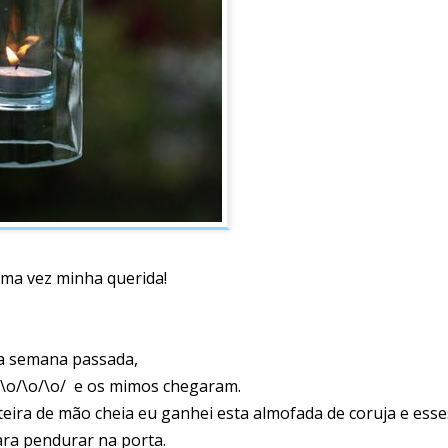
ma vez minha querida!
a semana passada,
\o/\o/\o/ e os mimos chegaram.
rteira de mão cheia eu ganhei esta almofada de coruja e esse
ara pendurar na porta.