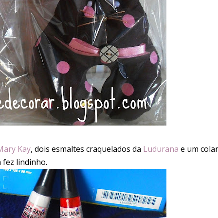
Mary Kay
, dois esmaltes craquelados da
Ludurana
e um cola
 fez lindinho.