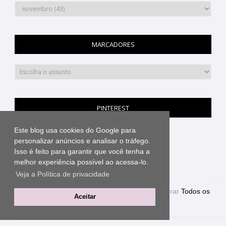
MARCADORES
PINTEREST
Este blog usa cookies do Google para
personalizar anúncios e analisar o tráfego.
Isso é feito para garantir que você tenha a
melhor experiência possível ao acessa-lo.
Veja a Política de privacidade
Copyright ©
Blog de Decoração Reciclar e Decorar
Todos os
Aceitar
direitos reservados
Template by
Elaine Gaspareto