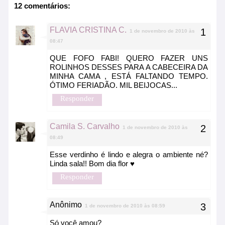
12 comentários:
FLAVIA CRISTINA C.
1 de novembro de 2010 às
08:47
QUE FOFO FABI! QUERO FAZER UNS
ROLINHOS DESSES PARA A CABECEIRA DA
MINHA CAMA , ESTÁ FALTANDO TEMPO.
ÓTIMO FERIADÃO. MIL BEIJOCAS...
Responder
Camila S. Carvalho
1 de novembro de 2010 às
08:49
Esse verdinho é lindo e alegra o ambiente né?
Linda sala!! Bom dia flor ♥
Responder
Anônimo
1 de novembro de 2010 às 08:59
Só você amou?