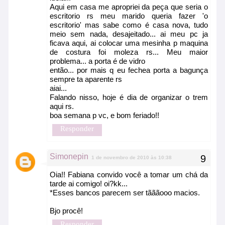
Aqui em casa me apropriei da peça que seria o
escritorio rs meu marido queria fazer 'o
escritorio' mas sabe como é casa nova, tudo
meio sem nada, desajeitado... ai meu pc ja
ficava aqui, ai colocar uma mesinha p maquina
de costura foi moleza rs... Meu maior
problema... a porta é de vidro
então... por mais q eu fechea porta a bagunça
sempre ta aparente rs
aiai...
Falando nisso, hoje é dia de organizar o trem
aqui rs.
boa semana p vc, e bom feriado!!
Responder
Simonepin
1 de novembro de 2010 às 10:38
Oia!! Fabiana convido você a tomar um chá da
tarde ai comigo! oi?kk...
*Esses bancos parecem ser tãããooo macios.
Bjo procê!
Responder