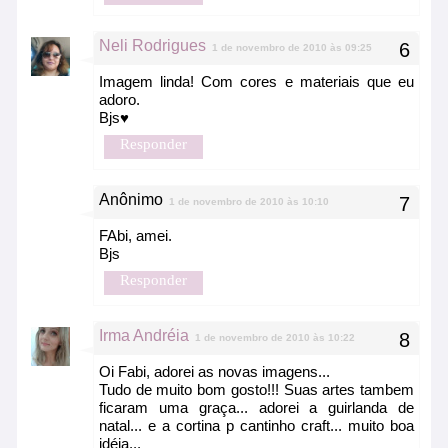
Neli Rodrigues
1 de novembro de 2010 às 09:25
Imagem linda! Com cores e materiais que eu
adoro.
Bjs♥
Responder
Anônimo
1 de novembro de 2010 às 10:10
FAbi, amei.
Bjs
Responder
Irma Andréia
1 de novembro de 2010 às 10:22
Oi Fabi, adorei as novas imagens...
Tudo de muito bom gosto!!! Suas artes tambem
ficaram uma graça... adorei a guirlanda de
natal... e a cortina p cantinho craft... muito boa
idéia...