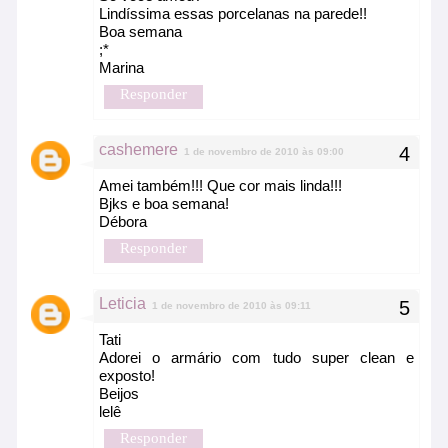
Lindíssima essas porcelanas na parede!!
Boa semana
;*
Marina
Responder
cashemere
1 de novembro de 2010 às 09:00
Amei também!!! Que cor mais linda!!!
Bjks e boa semana!
Débora
Responder
Leticia
1 de novembro de 2010 às 09:11
Tati
Adorei o armário com tudo super clean e
exposto!
Beijos
lelê
Responder