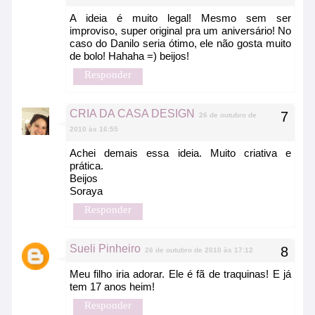
A ideia é muito legal! Mesmo sem ser
improviso, super original pra um aniversário! No
caso do Danilo seria ótimo, ele não gosta muito
de bolo! Hahaha =) beijos!
Responder
CRIA DA CASA DESIGN
26 de outubro de
2010 às 16:55
Achei demais essa ideia. Muito criativa e
prática.
Beijos
Soraya
Responder
Sueli Pinheiro
26 de outubro de 2010 às 17:12
Meu filho iria adorar. Ele é fã de traquinas! E já
tem 17 anos heim!
Responder