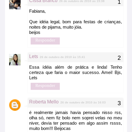
Cissa Branco
26 de outubro de 2010 às 15:38
Fabiana,
Que idéia legal, bom para festas de crianças,
noites de pijama, muito jóia.
beijos
Responder
Lets
26 de outubro de 2010 às 15:41
Essa ídéia além de prática e linda! Tenho
certeza que faria o maior sucesso. Amei! Bjs,
Lets
Responder
Roberta Mello
26 de outubro de 2010 às 16:03
é realmente jamais havia pensado nisso rss,
olha só, nem fiz bolo nem soprei velas no meu
niver, devia ter pensado em algo assim rssss,
muito bom!!! Beijocas