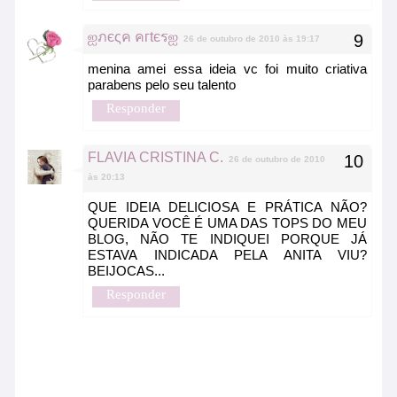
ஐภєςค คгtєรஐ
26 de outubro de 2010 às 19:17
menina amei essa ideia vc foi muito criativa
parabens pelo seu talento
Responder
FLAVIA CRISTINA C.
26 de outubro de 2010
às 20:13
QUE IDEIA DELICIOSA E PRÁTICA NÃO?
QUERIDA VOCÊ É UMA DAS TOPS DO MEU
BLOG, NÃO TE INDIQUEI PORQUE JÁ
ESTAVA INDICADA PELA ANITA VIU?
BEIJOCAS...
Responder