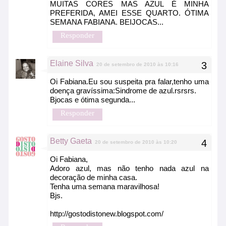
MUITAS CORES MAS AZUL É MINHA
PREFERIDA, AMEI ESSE QUARTO. ÓTIMA
SEMANA FABIANA. BEIJOCAS...
Responder
Elaine Silva
20 de setembro de 2010 às 10:16
Oi Fabiana.Eu sou suspeita pra falar,tenho uma
doença gravíssima:Sindrome de azul.rsrsrs.
Bjocas e ótima segunda...
Responder
Betty Gaeta
20 de setembro de 2010 às 10:20
Oi Fabiana,
Adoro azul, mas não tenho nada azul na
decoração de minha casa.
Tenha uma semana maravilhosa!
Bjs.
http://gostodistonew.blogspot.com/