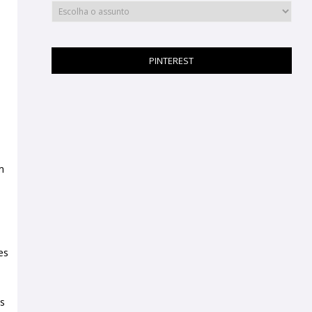
PINTEREST
m
es
es