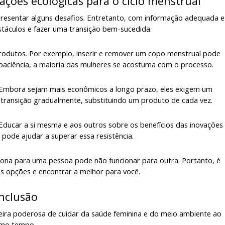
ações ecológicas para o ciclo menstrual
presentar alguns desafios. Entretanto, com informação adequada e
bstáculos e fazer uma transição bem-sucedida.
rodutos. Por exemplo, inserir e remover um copo menstrual pode
e paciência, a maioria das mulheres se acostuma com o processo.
s. Embora sejam mais econômicos a longo prazo, eles exigem um
a transição gradualmente, substituindo um produto de cada vez.
. Educar a si mesma e aos outros sobre os benefícios das inovações
 pode ajudar a superar essa resistência.
ciona para uma pessoa pode não funcionar para outra. Portanto, é
s opções e encontrar a melhor para você.
nclusão
eira poderosa de cuidar da saúde feminina e do meio ambiente ao
mo tempo.