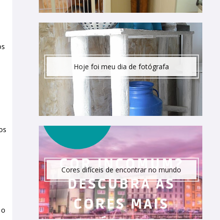
os
Hoje foi meu dia de fotógrafa
os
Cores difíceis de encontrar no mundo
 o