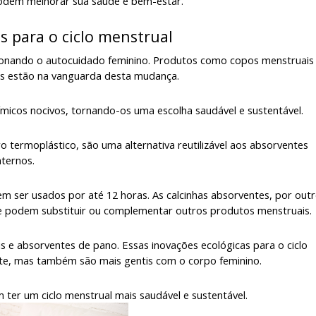
dem melhorar sua saúde e bem-estar.
s para o ciclo menstrual
ucionando o autocuidado feminino. Produtos como copos menstruais
cas estão na vanguarda desta mudança.
uímicos nocivos, tornando-os uma escolha saudável e sustentável.
ro termoplástico, são uma alternativa reutilizável aos absorventes
nternos.
em ser usados por até 12 horas. As calcinhas absorventes, por out
ue podem substituir ou complementar outros produtos menstruais.
s e absorventes de pano. Essas inovações ecológicas para o ciclo
te, mas também são mais gentis com o corpo feminino.
ter um ciclo menstrual mais saudável e sustentável.