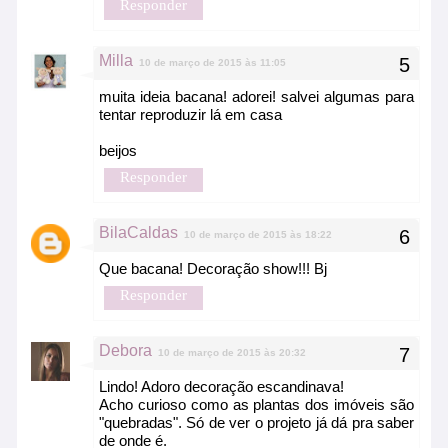
Responder
Milla
10 de março de 2015 às 11:05
muita ideia bacana! adorei! salvei algumas para
tentar reproduzir lá em casa
beijos
Responder
BilaCaldas
10 de março de 2015 às 18:22
Que bacana! Decoração show!!! Bj
Responder
Debora
10 de março de 2015 às 20:32
Lindo! Adoro decoração escandinava!
Acho curioso como as plantas dos imóveis são
"quebradas". Só de ver o projeto já dá pra saber
de onde é.