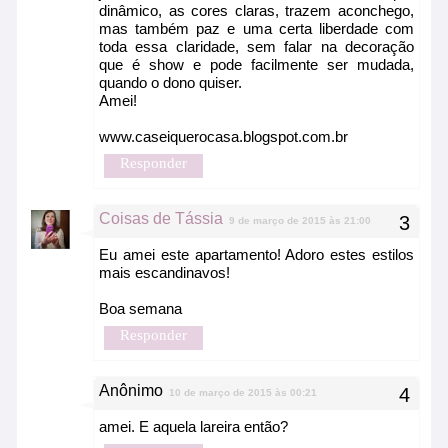
dinâmico, as cores claras, trazem aconchego,
mas também paz e uma certa liberdade com
toda essa claridade, sem falar na decoração
que é show e pode facilmente ser mudada,
quando o dono quiser.
Amei!
www.caseiquerocasa.blogspot.com.br
Responder
Coisas de Tássia
9 de março de 2015 às 21:00
Eu amei este apartamento! Adoro estes estilos
mais escandinavos!
Boa semana
Responder
Anônimo
10 de março de 2015 às 00:21
amei. E aquela lareira então?