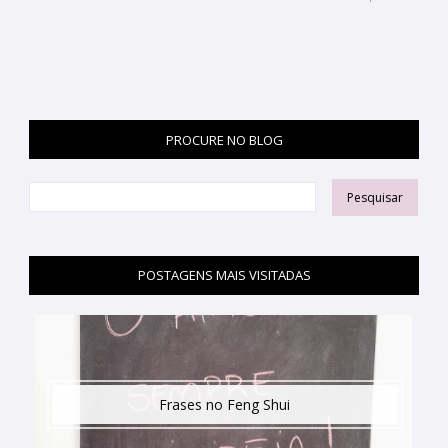
PROCURE NO BLOG
POSTAGENS MAIS VISITADAS
Frases no Feng Shui