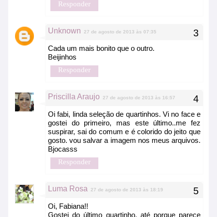
Responder
Unknown
27 de agosto de 2013 às 07:35
Cada um mais bonito que o outro.
Beijinhos
Responder
Priscilla Araujo
27 de agosto de 2013 às 16:57
Oi fabi, linda seleção de quartinhos. Vi no face e
gostei do primeiro, mas este último..me fez
suspirar, sai do comum e é colorido do jeito que
gosto. vou salvar a imagem nos meus arquivos.
Bjocasss
Responder
Luma Rosa
27 de agosto de 2013 às 18:19
Oi, Fabiana!!
Gostei do último quartinho, até porque parece