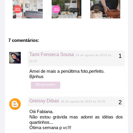
7 comentários:
Tami Fonseca Sousa
26 de agosto de 2013 às
21:11
Amei de mais a penúltima foto,perfeito.
Bjinhus
Responder
Greissy Dibas
26 de agosto de 2013 às 22:52
Oiii Fabiana.
Não estou grávida mas adorei as idéias dos
quartinhos...
Ótima semana p vc!!!