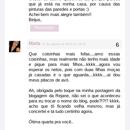
que já está na minha casa, por causa das
pinturas das paredes e portas :)
Achei bem mais alegre também!!
Beijus,
Responder
Marta
27 de agosto de 2013 às 19:10
Que coisinhas mais fofas....amo essas
coisinhas, mas realmente não tenho mais idade
e pique para mais filhos...kkkk...agora vou
esperar os netos, pois com duas filhas moças
já casadas é o que aguarda....kkkk....aí dou
meus pitacos de avó.
Ah, obrigada pelo toque na minha postagem da
blogagem da Rejane, não sei o que aconteceu
para eu trocar o nome do blog, pode?!?!? kkkk,
acho que tô ficando velha mesmo, mas já
concertei e tá tudo certinho agora.
Ótima quarta pra você..