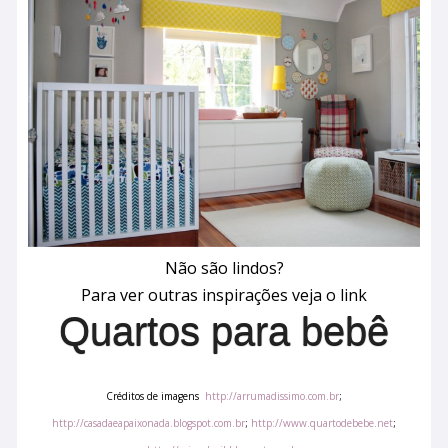
Não são lindos?
Para ver outras inspirações veja o link
Quartos para bebê
Créditos de imagens
http://arrumadissimo.com.br
;
http://casadaeapaixonada.blogspot.com.br
;
http://www.quartodebebe.net
;