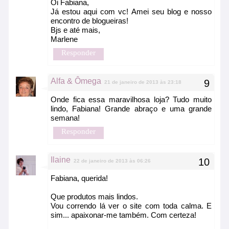
Oi Fabiana,
Já estou aqui com vc! Amei seu blog e nosso
encontro de blogueiras!
Bjs e até mais,
Marlene
Responder
Alfa & Ômega
21 de janeiro de 2013 às 23:18
Onde fica essa maravilhosa loja? Tudo muito
lindo, Fabiana! Grande abraço e uma grande
semana!
Responder
Ilaine
22 de janeiro de 2013 às 06:26
Fabiana, querida!
Que produtos mais lindos.
Vou correndo lá ver o site com toda calma. E
sim... apaixonar-me também. Com certeza!