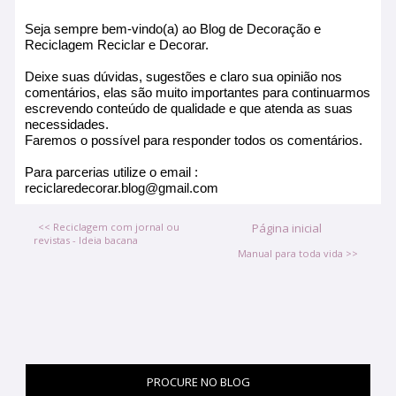
Seja sempre bem-vindo(a) ao Blog de Decoração e
Reciclagem Reciclar e Decorar.
Deixe suas dúvidas, sugestões e claro sua opinião nos
comentários, elas são muito importantes para continuarmos
escrevendo conteúdo de qualidade e que atenda as suas
necessidades.
Faremos o possível para responder todos os comentários.
Para parcerias utilize o email :
reciclaredecorar.blog@gmail.com
<< Reciclagem com jornal ou
Página inicial
revistas - Ideia bacana
Manual para toda vida >>
PROCURE NO BLOG