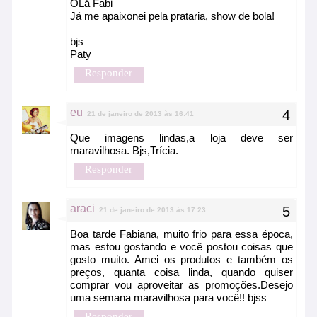
OLá Fabi
Já me apaixonei pela prataria, show de bola!
bjs
Paty
Responder
eu
21 de janeiro de 2013 às 16:41
Que imagens lindas,a loja deve ser
maravilhosa. Bjs,Trícia.
Responder
araci
21 de janeiro de 2013 às 17:23
Boa tarde Fabiana, muito frio para essa época,
mas estou gostando e você postou coisas que
gosto muito. Amei os produtos e também os
preços, quanta coisa linda, quando quiser
comprar vou aproveitar as promoções.Desejo
uma semana maravilhosa para você!! bjss
Responder