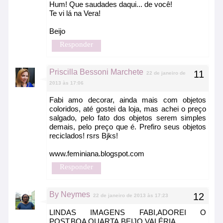
Hum! Que saudades daqui... de você!
Te vi lá na Vera!
Beijo
Responder
Priscilla Bessoni Marchete
22 de janeiro de
2013 às 17:06
Fabi amo decorar, ainda mais com objetos
coloridos, até gostei da loja, mas achei o preço
salgado, pelo fato dos objetos serem simples
demais, pelo preço que é. Prefiro seus objetos
reciclados! rsrs Bjks!
www.feminiana.blogspot.com
Responder
By Neymes
22 de janeiro de 2013 às 17:23
LINDAS IMAGENS FABI,ADOREI O
POST.BOA QUARTA.BEIJO.VALÉRIA.