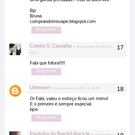
Bjs
Bruna
comprandomeuape.blogspot.com
Responder
Camila S. Carvalho
9 de dezembro de 2010 às
08:43
Fabi que fofura!!!!!
Responder
Unknown
9 de dezembro de 2010 às 11:25
Oi Fabi, valeu o esforço ficou um mimo!
E o primeiro é sempre especial.
bjos
Responder
Paulinha do Brechó Recicle
9 de dezembro