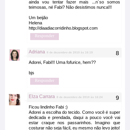
ainda vou tentar fazer mais ...n´so somos
teimosas, né Fabi? Não desistimos nunca!!!
Um beijão
Helena
http://diaadiacorridinho.blogspot.com
Responder
Adriana
8 de dezembro de 2010 às 16:19
Adorei, Fabi!!! Uma fofurice, hem??
bjs
Responder
Elza Carrara
8 de dezembro de 2010 às 16:24
Ficou lindinho Fabi :)
Adorei a escolha do tecido. Como você é super
dedicada e prendada, daqui a pouco você vai
estar craque nos passarinhos. Imagino que
costurar não seja fácil, eu mesmo não levo jeito!