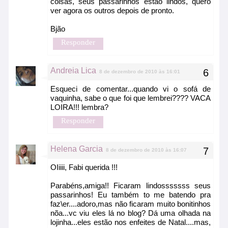
coisas, seus passarinhos estão lindos, quero
ver agora os outros depois de pronto.
Bjão
Responder
Andreia Lica
8 de dezembro de 2010 às 16:01
Esqueci de comentar...quando vi o sofá de
vaquinha, sabe o que foi que lembrei???? VACA
LOIRA!!! lembra?
Responder
Helena Garcia
8 de dezembro de 2010 às 16:07
OIiiii, Fabi querida !!!
Parabéns,amiga!! Ficaram lindosssssss seus
passarinhos! Eu também to me batendo pra
faz\er....adoro,mas não ficaram muito bonitinhos
nõa...vc viu eles lá no blog? Dá uma olhada na
lojinha...eles estão nos enfeites de Natal....mas,