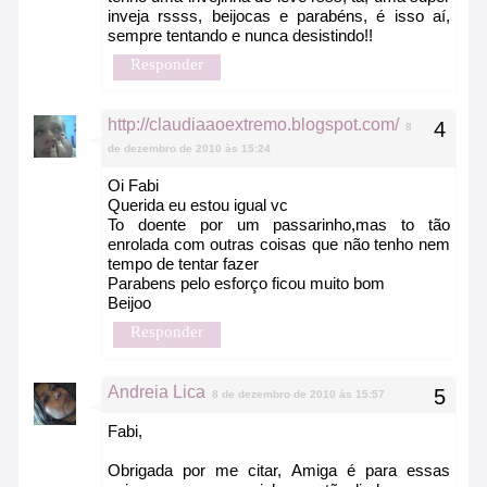
inveja rssss, beijocas e parabéns, é isso aí,
sempre tentando e nunca desistindo!!
Responder
http://claudiaaoextremo.blogspot.com/
8
de dezembro de 2010 às 15:24
Oi Fabi
Querida eu estou igual vc
To doente por um passarinho,mas to tão
enrolada com outras coisas que não tenho nem
tempo de tentar fazer
Parabens pelo esforço ficou muito bom
Beijoo
Responder
Andreia Lica
8 de dezembro de 2010 às 15:57
Fabi,
Obrigada por me citar, Amiga é para essas