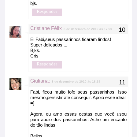
bjs.
Responder
Cristiane Félix
8 de dezembro de 2010 às 17:09
Ei Fabi,seus passarinhos ficaram lindos!
Super delicados....
Bjks.
Cris
Responder
Giuliana:
8 de dezembro de 2010 às 18:19
Fabi, ficou muito fofo seus passarinhos! Isso
mesmo,persistir até conseguir. Apoio esse ideal!
=]
Agora, eu amo essas cestas que você usou
para apoio dos passarinhos. Acho um encanto
de tão lindas.
Beijos.