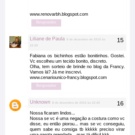
www.renovarbh.blogspot.com
Responder
Liliane de Paula
8 de dezembro de 2010 às
22:29
Fabiana os bichinhos estão bonitinhos. Gostei.
Vc escolheu um tecido bonito, discreto.
Olha, tem sorteio de brinde no blog da Francy.
Vamos lá? Já me inscrevi.
www.cenariounico-francy.blogspot.com
Responder
Unknown
8 de dezembro de 2010 às 22:40
Nossa ficaram lindos...
Nossa se vc é uma negação a costura como vc
disse, eu então piorou... mas se vc conseguiu,
quem sabe eu consiga tb kkkkk preciso virar
uma garota prendada... mas tá dificil kkk