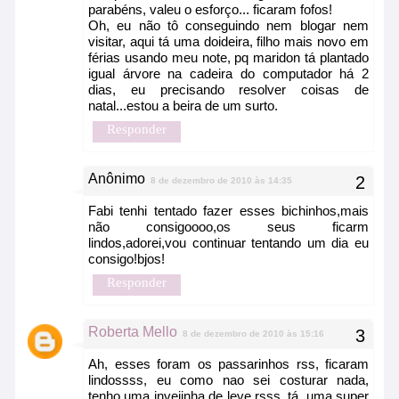
parabéns, valeu o esforço... ficaram fofos!
Oh, eu não tô conseguindo nem blogar nem
visitar, aqui tá uma doideira, filho mais novo em
férias usando meu note, pq maridon tá plantado
igual árvore na cadeira do computador há 2
dias, eu precisando resolver coisas de
natal...estou a beira de um surto.
Responder
Anônimo
8 de dezembro de 2010 às 14:35
Fabi tenhi tentado fazer esses bichinhos,mais
não consigoooo,os seus ficarm
lindos,adorei,vou continuar tentando um dia eu
consigo!bjos!
Responder
Roberta Mello
8 de dezembro de 2010 às 15:16
Ah, esses foram os passarinhos rss, ficaram
lindossss, eu como nao sei costurar nada,
tenho uma invejinha de leve rsss, tá, uma super